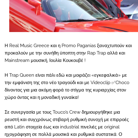
Η Real Music Greece και η Promo Paganias ξαναχτυπούν και
προκαλούν με την συνήθη ύποπτη στην Rap Trap αλλά και
Mainstream μουσική, Ιουλία Κουκουβέ !
Η Trap Queen είναι πάλι εδώ και μοιράζει «εγκεφαλικά» με
την εμφάνιση της στο νέο τραγούδι και με Videoclip ✅Choco
δίνοντας για μια ακόμη φορά το στίγμα της κυριαρχίας στον
χώρο όντας και η μοναδική γυναίκα!
Σε συνεργασία με τους Touco’s Crew δημιουργήθηκε μια
ρευστή και συγχρόνως στιβαρή ρυθμική συνοχή με επιρροές
από Latin στοιχεία έως και industrial πινελιές με original
ηχογράφηση σε πολλά μουσικά και ρυθμικά συστατικά. Ο