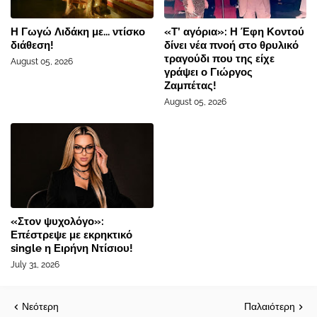
Η Γωγώ Λιδάκη με... ντίσκο
«Τ’ αγόρια»: Η Έφη Κοντού
διάθεση!
δίνει νέα πνοή στο θρυλικό
τραγούδι που της είχε
August 05, 2026
γράψει ο Γιώργος
Ζαμπέτας!
August 05, 2026
«Στον ψυχολόγο»:
Επέστρεψε με εκρηκτικό
single η Ειρήνη Ντίσιου!
July 31, 2026
Νεότερη
Παλαιότερη