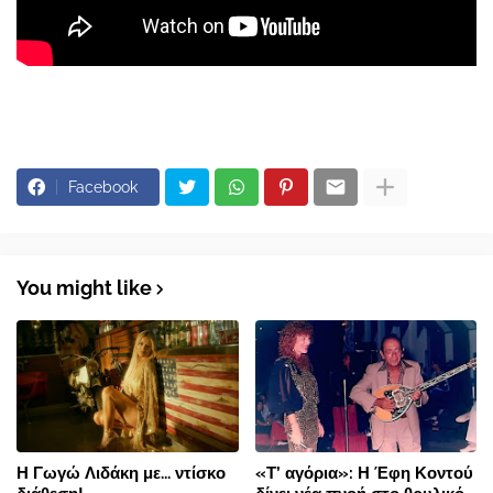
Facebook
You might like
Η Γωγώ Λιδάκη με... ντίσκο
«Τ’ αγόρια»: Η Έφη Κοντού