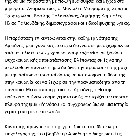
της, σε μια παράσταση με πολλή ευαισθησία και ξεχωριστά
μηνύματα. Ανάμεσά τους, οι Μανώλης Μαυρομάτης, Στράτος
Τζώρτζογλου, Βασίλης Παλαιολόγος, Δημήτρης Καμπόλης,
Ηλίας Παλιουδάκης, δημοσιογράφοι και ειδικοί ψυχικής υγείας.
Η παράσταση επικεντρώνεται στην καθημερινότητα της
Αριάδνης, μιας γυναίκας που έχει διαγνωστεί με σχιζοφρένεια
από την ηλικία των 23 χρόνων και φιλοξενείται σε ξενώνα
ψυχοκοινωνικής αποκατάστασης. Βλέποντας σκιές να την
ακολουθούν παντού, η ηρωίδα δίνει την προσωπική της μάχη
με την ασθένεια προσπαθώντας να κατανοήσει τη θέση της
στην κοινωνία και να ξεχωρίσει την πραγματικότητα από τη
φαντασία. Μέσα από τη ματιά της Αριάδνης, ο θεατής
εισέρχεται σ’ έναν κόσμο γεμάτο σκιές, αντικρίζει την αόρατη
πλευρά της ψυχικής νόσου και συγχρόνως βιώνει μια ιστορία
γεμάτη υπομονή και ελπίδα.
Κοντά της, αρωγός και στήριγμα, βρίσκεται η Φωτεινή, η
ψυχολόγος της, που βοηθά την Αριάδνη να διαχειριστεί τις