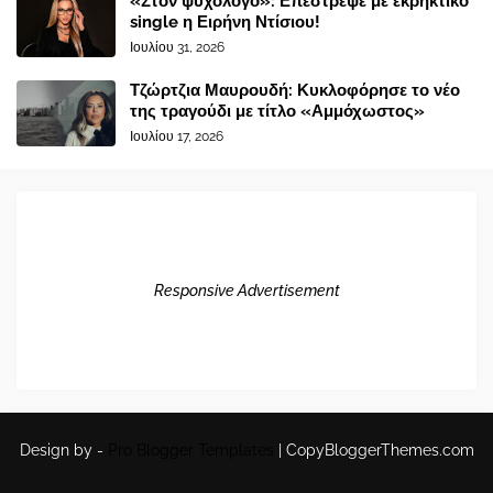
«Στον ψυχολόγο»: Επέστρεψε με εκρηκτικό
single η Ειρήνη Ντίσιου!
Ιουλίου 31, 2026
Τζώρτζια Μαυρουδή: Κυκλοφόρησε το νέο
της τραγούδι με τίτλο «Αμμόχωστος»
Ιουλίου 17, 2026
Responsive Advertisement
Design by -
Pro Blogger Templates
|
CopyBloggerThemes.com