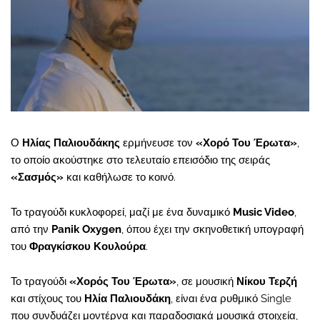
Ο
Ηλίας Παλιουδάκης
ερμήνευσε τον
«Χορό Του Έρωτα»
,
το οποίο ακούστηκε στο τελευταίο επεισόδιο της σειράς
«Σασμός»
και καθήλωσε το κοινό.
Το τραγούδι κυκλοφορεί, μαζί με ένα δυναμικό
Music Video
,
από την
Panik Oxygen
, όπου έχει την σκηνοθετική υπογραφή
του
Φραγκίσκου Κουλούρα
.
Το τραγούδι
«Χορός Του Έρωτα»
, σε μουσική
Νίκου Τερζή
και στίχους του
Ηλία Παλιουδάκη
, είναι ένα ρυθμικό Single
που συνδυάζει μοντέρνα και παραδοσιακά μουσικά στοιχεία,