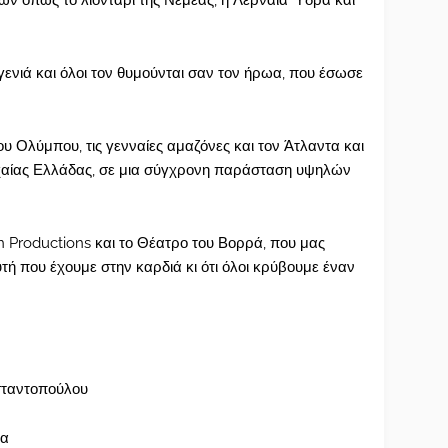
ων όπως το λιοντάρι της Νεμέας, η Λερναία Ύδρα και
 γενιά και όλοι τον θυμούνται σαν τον ήρωα, που έσωσε
υ Ολύμπου, τις γενναίες αμαζόνες και τον Άτλαντα και
χαίας Ελλάδας, σε μια σύγχρονη παράσταση υψηλών
 Productions και το Θέατρο του Βορρά, που μας
αυτή που έχουμε στην καρδιά κι ότι όλοι κρύβουμε έναν
σταντοπούλου
πα