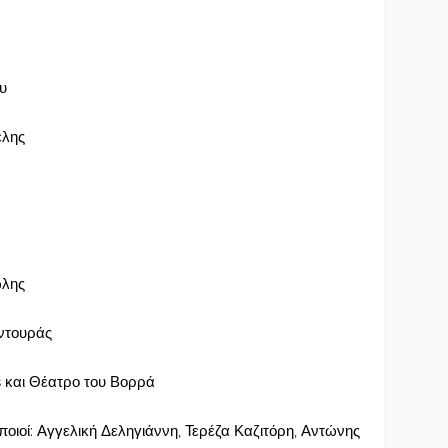
υ
έλης
ώλης
υντουράς
 και Θέατρο του Βορρά
ποιοί: Αγγελική Δεληγιάννη, Τερέζα Καζιτόρη, Αντώνης