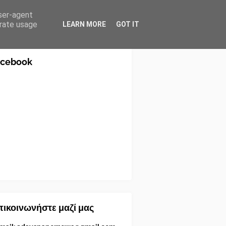
user-agent
erate usage
LEARN MORE
GOT IT
acebook
ικοινωνήστε μαζί μας