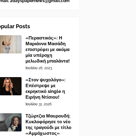
mail:
2dayspapernews@gmail.com
pular Posts
«Περαστικός»: Η
Μαριάννα Μασάδη
επιστρέφει με ακόμα
μία υπέροχη
μελωδική μπαλάντα!
Ιουλίου 26, 2023
«Στον ψυχολόγο»:
Επέστρεψε με
εκρηκτικό single η
Ειρήνη Ντίσιου!
Ιουλίου 31, 2026
Τζώρτζια Μαυρουδή:
Κυκλοφόρησε το νέο
της τραγούδι με τίτλο
«Αμμόχωστος»