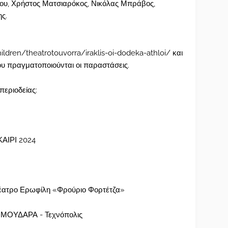
υ, Χρήστος Ματσιαρόκος, Νικόλας Μπράβος,
ς.
dren/theatrotouvorra/iraklis-oi-dodeka-athloi/
και
ου πραγματοποιούνται οι παραστάσεις.
εριοδείας:
ΙΡΙ 2024
ατρο Ερωφίλη «Φρούριο Φορτέτζα»
ΜΜΟΥΔΑΡΑ - Τεχνόπολις