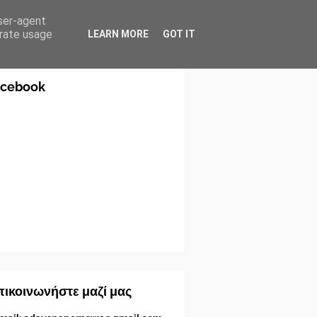
user-agent
erate usage
LEARN MORE
GOT IT
acebook
ικοινωνήστε μαζί μας