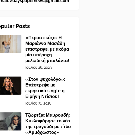
mail:
2dayspapernews@gmail.com
pular Posts
«Περαστικός»: Η
Μαριάννα Μασάδη
επιστρέφει με ακόμα
μία υπέροχη
μελωδική μπαλάντα!
Ιουλίου 26, 2023
«Στον ψυχολόγο»:
Επέστρεψε με
εκρηκτικό single η
Ειρήνη Ντίσιου!
Ιουλίου 31, 2026
Τζώρτζια Μαυρουδή:
Κυκλοφόρησε το νέο
της τραγούδι με τίτλο
«Αμμόχωστος»