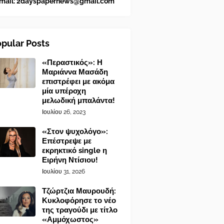
mail:
2dayspapernews@gmail.com
pular Posts
«Περαστικός»: Η
Μαριάννα Μασάδη
επιστρέφει με ακόμα
μία υπέροχη
μελωδική μπαλάντα!
Ιουλίου 26, 2023
«Στον ψυχολόγο»:
Επέστρεψε με
εκρηκτικό single η
Ειρήνη Ντίσιου!
Ιουλίου 31, 2026
Τζώρτζια Μαυρουδή:
Κυκλοφόρησε το νέο
της τραγούδι με τίτλο
«Αμμόχωστος»