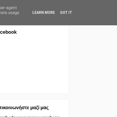
user-agent
erate usage
LEARN MORE
GOT IT
acebook
ικοινωνήστε μαζί μας