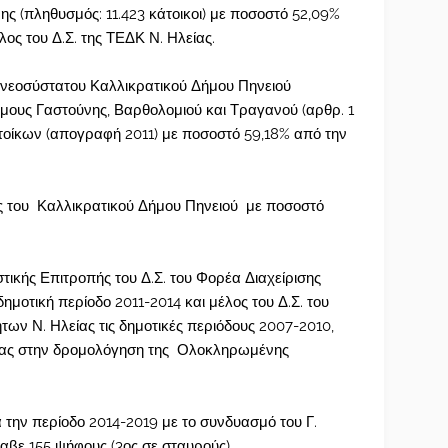
ς (πληθυσμός: 11.423 κάτοικοι) με ποσοστό 52,09%
λος του Δ.Σ. της ΤΕΔΚ Ν. Ηλείας.
 νεοσύστατου Καλλικρατικού Δήμου Πηνειού
ους Γαστούνης, Βαρθολομιού και Τραγανού (αρθρ. 1
τοίκων (απογραφή 2011) με ποσοστό 59,18% από την
ς του Καλλικρατικού Δήμου Πηνειού με ποσοστό
τικής Επιτροπής του Δ.Σ. του Φορέα Διαχείρισης
μοτική περίοδο 2011-2014 και μέλος του Δ.Σ. του
ων Ν. Ηλείας τις δημοτικές περιόδους 2007-2010,
τας στην δρομολόγηση της Ολοκληρωμένης
 την περίοδο 2014-2019 με το συνδυασμό του Γ.
αβε 155 ψήφους (3ος σε σταυρούς).