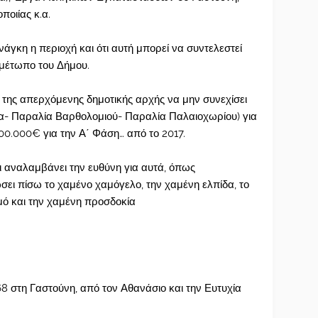
οιίας κ.α.
νάγκη η περιοχή και ότι αυτή μπορεί να συντελεστεί
 μέτωπο του Δήμου.
α της απερχόμενης δημοτικής αρχής να μην συνεχίσει
φα- Παραλία Βαρθολομιού- Παραλία Παλαιοχωρίου) για
.000.000€ για την Α΄ Φάση… από το 2017.
ι αναλαμβάνει την ευθύνη για αυτά, όπως
ει πίσω το χαμένο χαμόγελο, την χαμένη ελπίδα, το
μό και την χαμένη προσδοκία
8 στη Γαστούνη, από τον Αθανάσιο και την Ευτυχία