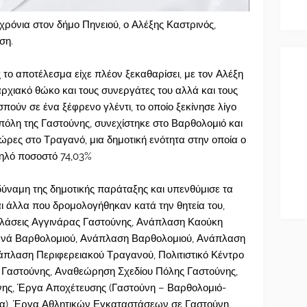
ρόνια στον δήμο Πηνειού, ο Αλέξης Καστρινός,
ση.
το αποτέλεσμα είχε πλέον ξεκαθαρίσει, με τον Αλέξη
ρχιακό θώκο και τους συνεργάτες του αλλά και τους
ούν σε ένα ξέφρενο γλέντι, το οποίο ξεκίνησε λίγο
πόλη της Γαστούνης, συνεχίστηκε στο Βαρθολομιό και
ρες στο Τραγανό, μια δημοτική ενότητα στην οποία ο
ηλό ποσοστό 74,03%
ν δύναμη της δημοτικής παράταξης και υπενθύμισε τα
 άλλα που δρομολογήθηκαν κατά την θητεία του,
πλάσεις Αγγινάρας Γαστούνης, Ανάπλαση Καούκη
ανά Βαρθολομιού, Ανάπλαση Βαρθολομιού, Ανάπλαση
άπλαση Περιφερειακού Τραγανού, Πολιτιστικό Κέντρο
ς Γαστούνης, Αναθεώρηση Σχεδίου Πόλης Γαστούνης,
ης, Έργα Αποχέτευσης (Γαστούνη – Βαρθολομιό-
), Έργα Αθλητικών Εγκαταστάσεων σε Γαστούνη,