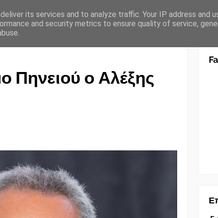
eliver its services and to analyze traffic. Your IP address and 
ormance and security metrics to ensure quality of service, gen
abuse.
F
ο Πηνειού ο Αλέξης
Επ