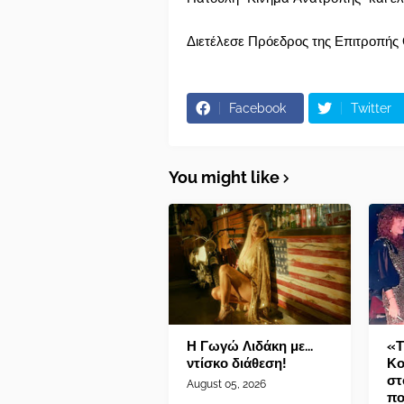
Διετέλεσε Πρόεδρος της Επιτροπής
Facebook
Twitter
You might like
Η Γωγώ Λιδάκη με...
«Τ
ντίσκο διάθεση!
Κο
στ
August 05, 2026
πο