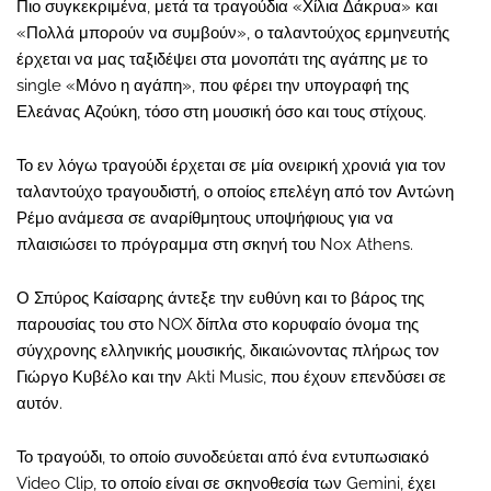
Πιο συγκεκριμένα, μετά τα τραγούδια «Χίλια Δάκρυα» και
«Πολλά μπορούν να συμβούν», ο ταλαντούχος ερμηνευτής
έρχεται να μας ταξιδέψει στα μονοπάτι της αγάπης με το
single «Μόνο η αγάπη», που φέρει την υπογραφή της
Ελεάνας Αζούκη, τόσο στη μουσική όσο και τους στίχους.
Το εν λόγω τραγούδι έρχεται σε μία ονειρική χρονιά για τον
ταλαντούχο τραγουδιστή, ο οποίος επελέγη από τον Αντώνη
Ρέμο ανάμεσα σε αναρίθμητους υποψήφιους για να
πλαισιώσει το πρόγραμμα στη σκηνή του Nox Athens.
Ο Σπύρος Καίσαρης άντεξε την ευθύνη και το βάρος της
παρουσίας του στο NOX δίπλα στο κορυφαίο όνομα της
σύγχρονης ελληνικής μουσικής, δικαιώνοντας πλήρως τον
Γιώργο Κυβέλο και την Akti Music, που έχουν επενδύσει σε
αυτόν.
Το τραγούδι, το οποίο συνοδεύεται από ένα εντυπωσιακό
Video Clip, το οποίο είναι σε σκηνοθεσία των Gemini, έχει