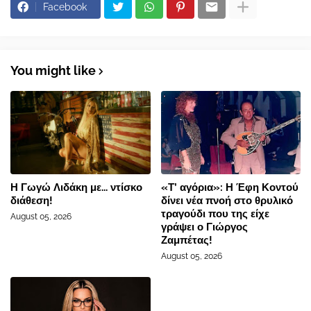
Facebook
You might like
Η Γωγώ Λιδάκη με... ντίσκο
«Τ’ αγόρια»: Η Έφη Κοντού
διάθεση!
δίνει νέα πνοή στο θρυλικό
τραγούδι που της είχε
August 05, 2026
γράψει ο Γιώργος
Ζαμπέτας!
August 05, 2026