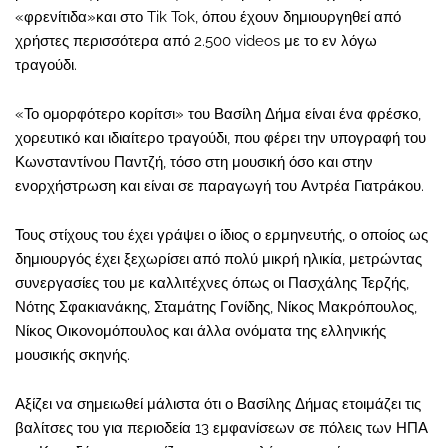
«φρενίτιδα»και στο Tik Tok, όπου έχουν δημιουργηθεί από
χρήστες περισσότερα από 2.500 videos με το εν λόγω
τραγούδι.
«Το ομορφότερο κορίτσι» του Βασίλη Δήμα είναι ένα φρέσκο,
χορευτικό και ιδιαίτερο τραγούδι, που φέρει την υπογραφή του
Κωνσταντίνου Παντζή, τόσο στη μουσική όσο και στην
ενορχήστρωση και είναι σε παραγωγή του Αντρέα Γιατράκου.
Τους στίχους του έχει γράψει ο ίδιος ο ερμηνευτής, ο οποίος ως
δημιουργός έχει ξεχωρίσει από πολύ μικρή ηλικία, μετρώντας
συνεργασίες του με καλλιτέχνες όπως οι Πασχάλης Τερζής,
Νότης Σφακιανάκης, Σταμάτης Γονίδης, Νίκος Μακρόπουλος,
Νίκος Οικονομόπουλος και άλλα ονόματα της ελληνικής
μουσικής σκηνής.
Αξίζει να σημειωθεί μάλιστα ότι ο Βασίλης Δήμας ετοιμάζει τις
βαλίτσες του για περιοδεία 13 εμφανίσεων σε πόλεις των ΗΠΑ