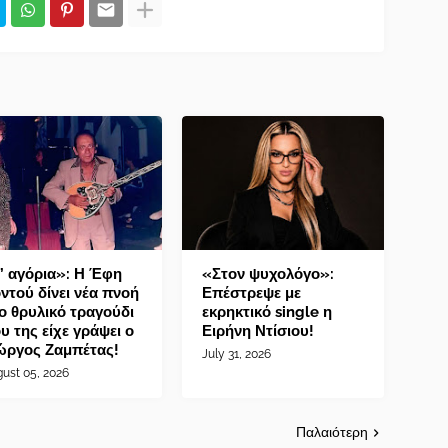
’ αγόρια»: Η Έφη
«Στον ψυχολόγο»:
ντού δίνει νέα πνοή
Επέστρεψε με
ο θρυλικό τραγούδι
εκρηκτικό single η
υ της είχε γράψει ο
Ειρήνη Ντίσιου!
ώργος Ζαμπέτας!
July 31, 2026
ust 05, 2026
Παλαιότερη