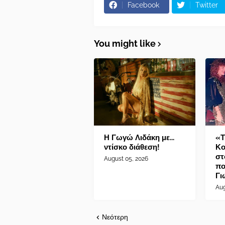
Facebook
Twitter
You might like
Η Γωγώ Λιδάκη με...
«Τ
ντίσκο διάθεση!
Κο
στ
August 05, 2026
πο
Γι
Aug
Νεότερη