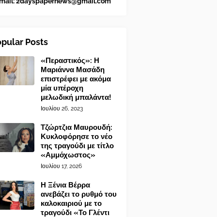
mail:
2dayspapernews@gmail.com
pular Posts
«Περαστικός»: Η
Μαριάννα Μασάδη
επιστρέφει με ακόμα
μία υπέροχη
μελωδική μπαλάντα!
Ιουλίου 26, 2023
Τζώρτζια Μαυρουδή:
Κυκλοφόρησε το νέο
της τραγούδι με τίτλο
«Αμμόχωστος»
Ιουλίου 17, 2026
Η Ξένια Βέρρα
ανεβάζει το ρυθμό του
καλοκαιριού με το
τραγούδι «Το Γλέντι