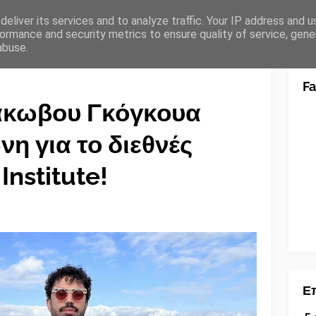
eliver its services and to analyze traffic. Your IP address and 
ormance and security metrics to ensure quality of service, gen
abuse.
F
 Ιάκωβου Γκόγκουα
η για το διεθνές
nstitute!
Επ