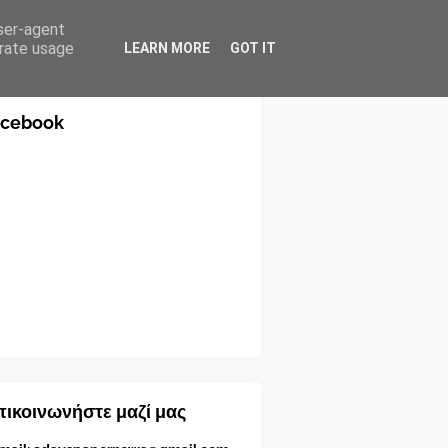
user-agent
erate usage
LEARN MORE
GOT IT
acebook
ικοινωνήστε μαζί μας