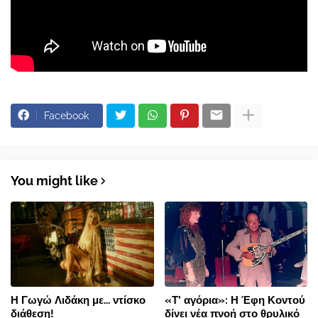
Facebook
You might like
Η Γωγώ Λιδάκη με... ντίσκο
«Τ’ αγόρια»: Η Έφη Κοντού
διάθεση!
δίνει νέα πνοή στο θρυλικό