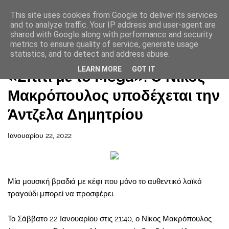
This site uses cookies from Google to deliver its services
and to analyze traffic. Your IP address and user-agent are
shared with Google along with performance and security
metrics to ensure quality of service, generate usage
statistics, and to detect and address abuse.
Αρχική σελίδα
LEARN MORE
GOT IT
«Σπίτι με το Mega»: O Νίκος
Μακρόπουλος υποδέχεται την
Άντζελα Δημητρίου
Ιανουαρίου 22, 2022
Μία μουσική βραδιά με κέφι που μόνο το αυθεντικό λαϊκό
τραγούδι μπορεί να προσφέρει.
Το Σάββατο 22 Ιανουαρίου στις 21:40, ο Νίκος Μακρόπουλος