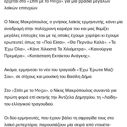
έρχεται στο «Σπίτι με το Mega» για μία βραδιά μεγάλων
λαϊκών επιτυχιών.
Ο Νίκος Μακρόπουλος, ο γνήσιος λαϊκός ερμηνευτής, κάνει μία
αναδρομή στην πολύχρονη καριέρα του και μας θυμίζει
μεγάλες επιτυχίες του με τις οποίες έχουμε χορέψει κι έχουμε
ερωτευτεί, όπως τα «Πού Είσαι», «Θα Περνάω Καλά», «Τα
Έχω Όλα», «Κάνε Χιλιοστά Τα Χιλιόμετρα», «Καινούργια
Πρεμιέρα», «Κατάσταση Εκτάκτου Ανάγκης».
Ακόμα, ερμηνεύει το νέο του τραγούδι «Έχω Έρωτα Μαζί
Σου», σε στίχους και μουσική του Βασίλη Δήμα.
Στο «Σπίτι με το Mega», ο Νίκος Μακρόπουλος συναντά για
πρώτη φορά επί σκηνής την Άντζελα Δημητρίου, τη «Λαίδη»
του ελληνικού τραγουδιού.
Οι δύο ερμηνευτές, που έχουν βάλει τη σφραγίδα τους στο
λαϊκό ρεπερτόριο, παρουσιάζουν μία σειρά από ντουέτα-