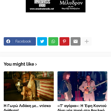
Facebook
You might like
Η Γωγώ Λιδάκη με... ντίσκο
«Τ’ αγόρια»: Η Έφη Κοντού
διάθεση!
δίνει νέα πνοή στο θρυλικό