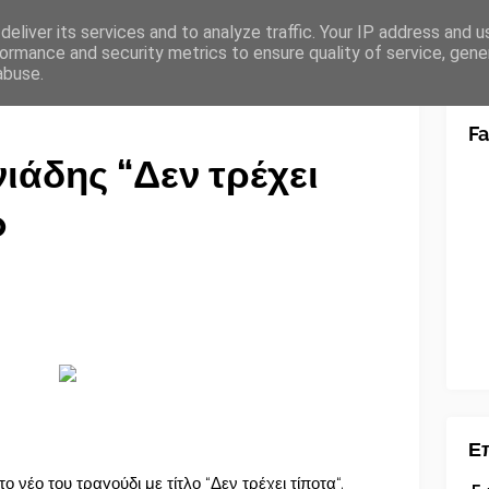
eliver its services and to analyze traffic. Your IP address and 
ormance and security metrics to ensure quality of service, gen
abuse.
F
ιάδης “Δεν τρέχει
o
Επ
νέο του τραγούδι με τίτλο “Δεν τρέχει τίποτα“.