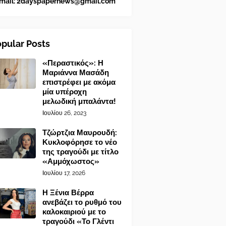
mail:
2dayspapernews@gmail.com
pular Posts
«Περαστικός»: Η
Μαριάννα Μασάδη
επιστρέφει με ακόμα
μία υπέροχη
μελωδική μπαλάντα!
Ιουλίου 26, 2023
Τζώρτζια Μαυρουδή:
Κυκλοφόρησε το νέο
της τραγούδι με τίτλο
«Αμμόχωστος»
Ιουλίου 17, 2026
Η Ξένια Βέρρα
ανεβάζει το ρυθμό του
καλοκαιριού με το
τραγούδι «Το Γλέντι