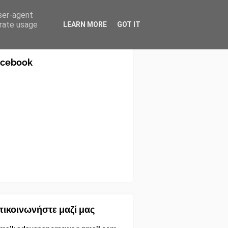
user-agent
erate usage
LEARN MORE
GOT IT
acebook
ικοινωνήστε μαζί μας