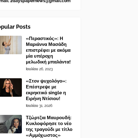
mail:
2dayspapernews@gmail.com
pular Posts
«Περαστικός»: Η
Μαριάννα Μασάδη
επιστρέφει με ακόμα
μία υπέροχη
μελωδική μπαλάντα!
Ιουλίου 26, 2023
«Στον ψυχολόγο»:
Επέστρεψε με
εκρηκτικό single η
Ειρήνη Ντίσιου!
Ιουλίου 31, 2026
Τζώρτζια Μαυρουδή:
Κυκλοφόρησε το νέο
της τραγούδι με τίτλο
«Αμμόχωστος»