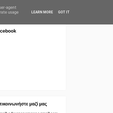
user-agent
erate usage
LEARN MORE
GOT IT
acebook
ικοινωνήστε μαζί μας