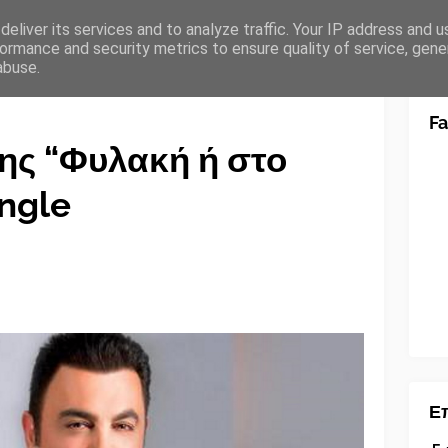
eliver its services and to analyze traffic. Your IP address and 
ormance and security metrics to ensure quality of service, gen
abuse.
F
ης “Φυλακή ή στο
ingle
Επ