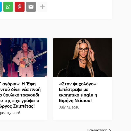
’ αγόρια»: Η Έφη
«Στον ψυχολόγο»:
ντού δίνει νέα πνοή
Επέστρεψε με
ο θρυλικό τραγούδι
εκρηκτικό single η
υ της είχε γράψει ο
Ειρήνη Ντίσιου!
ώργος Ζαμπέτας!
July 31, 2026
ust 05, 2026
Παλαιότερη