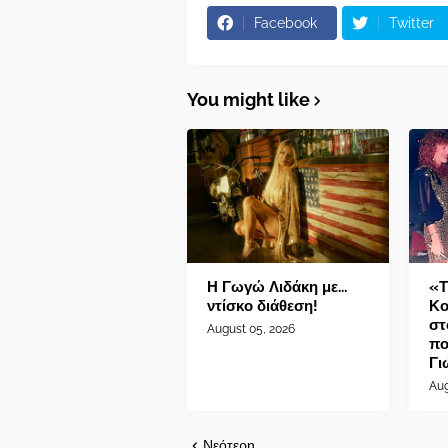
Facebook
Twitter
You might like
Η Γωγώ Λιδάκη με...
«Τ
ντίσκο διάθεση!
Κο
στ
August 05, 2026
πο
Γι
Aug
Νεότερη