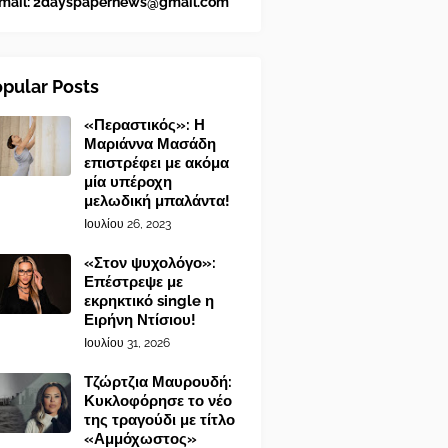
mail:
2dayspapernews@gmail.com
pular Posts
«Περαστικός»: Η
Μαριάννα Μασάδη
επιστρέφει με ακόμα
μία υπέροχη
μελωδική μπαλάντα!
Ιουλίου 26, 2023
«Στον ψυχολόγο»:
Επέστρεψε με
εκρηκτικό single η
Ειρήνη Ντίσιου!
Ιουλίου 31, 2026
Τζώρτζια Μαυρουδή:
Κυκλοφόρησε το νέο
της τραγούδι με τίτλο
«Αμμόχωστος»