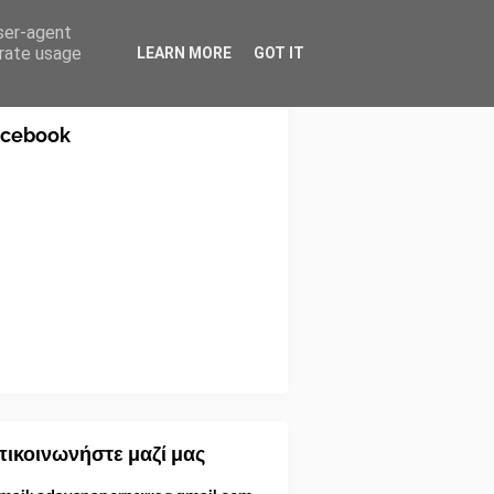
user-agent
erate usage
LEARN MORE
GOT IT
acebook
ικοινωνήστε μαζί μας