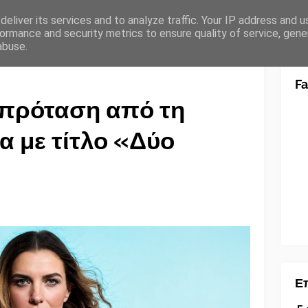
eliver its services and to analyze traffic. Your IP address and 
ormance and security metrics to ensure quality of service, gen
abuse.
F
-πρόταση από τη
 με τίτλο «Δύο
Επ