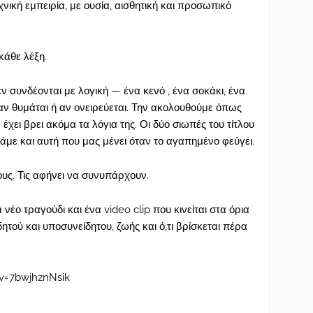
χνική εμπειρία, με ουσία, αισθητική και προσωπικό
κάθε λέξη.
ν συνδέονται με λογική — ένα κενό , ένα σοκάκι, ένα
αν θυμάται ή αν ονειρεύεται. Την ακολουθούμε όπως
έχει βρει ακόμα τα λόγια της. Οι δύο σιωπές του τίτλου
άμε και αυτή που μας μένει όταν το αγαπημένο φεύγει.
ους. Τις αφήνει να συνυπάρχουν.
έο τραγούδι και ένα video clip που κινείται στα όρια
ητού και υποσυνείδητου, ζωής και ό,τι βρίσκεται πέρα
v=7bwjhznNsik