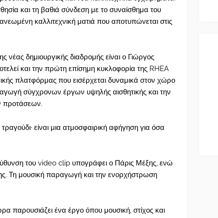
σθησία και τη βαθιά σύνδεση με το συναίσθημα του
ανεωμένη καλλιτεχνική ματιά που αποτυπώνεται στις
ς νέας δημιουργικής διαδρομής είναι ο Γιώργος
οτελεί και την πρώτη επίσημη κυκλοφορία της RHEA
κής πλατφόρμας που εισέρχεται δυναμικά στον χώρο
αραγωγή σύγχρονων έργων υψηλής αισθητικής και την
ν προτάσεων.
 τραγούδι· είναι μια ατμοσφαιρική αφήγηση για όσα
εύθυνση του video clip υπογράφει ο Πάρις Μέξης, ενώ
δης. Τη μουσική παραγωγή και την ενορχήστρωση
ρα παρουσιάζει ένα έργο όπου μουσική, στίχος και