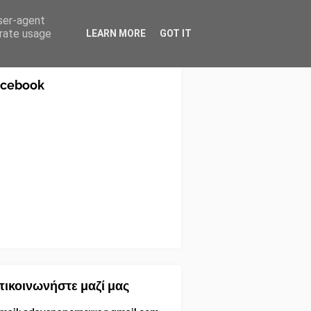
user-agent
erate usage
LEARN MORE
GOT IT
acebook
ικοινωνήστε μαζί μας