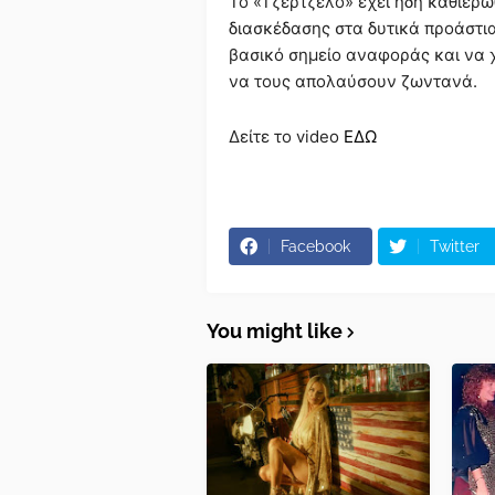
Το «Τζέρτζελο» έχει ήδη καθιερω
διασκέδασης στα δυτικά προάστια
βασικό σημείο αναφοράς και να 
να τους απολαύσουν ζωντανά.
Δείτε το video
ΕΔΩ
Facebook
Twitter
You might like