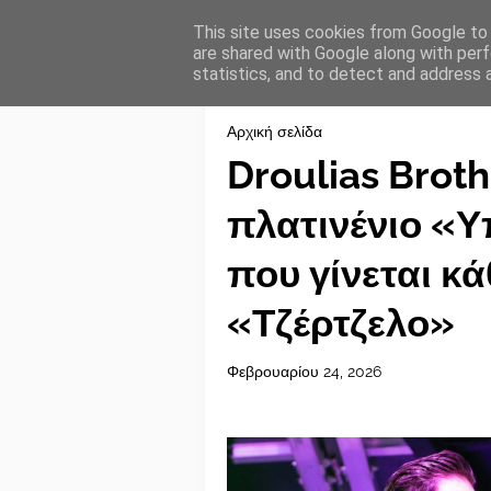
This site uses cookies from Google to d
are shared with Google along with perf
statistics, and to detect and address 
Αρχική σελίδα
Droulias Broth
πλατινένιο «
που γίνεται κ
«Τζέρτζελο»
Φεβρουαρίου 24, 2026