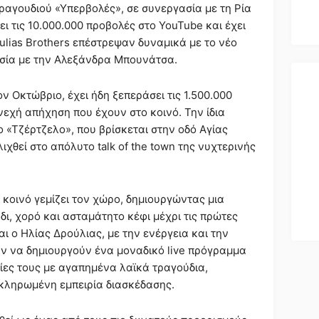
τραγουδιού «Υπερβολές», σε συνεργασία με τη Ρία
ει τις 10.000.000 προβολές στο YouTube και έχει
oulias Brothers επέστρεψαν δυναμικά με το νέο
γασία με την Αλεξάνδρα Μπουνάτσα.
ν Οκτώβριο, έχει ήδη ξεπεράσει τις 1.500.000
εχή απήχηση που έχουν στο κοινό. Την ίδια
το «Τζέρτζελο», που βρίσκεται στην οδό Αγίας
ιχθεί στο απόλυτο talk of the town της νυχτερινής
κοινό γεμίζει τον χώρο, δημιουργώντας μια
ι, χορό και ασταμάτητο κέφι μέχρι τις πρώτες
ι ο Ηλίας Δρούλιας, με την ενέργεια και την
ν να δημιουργούν ένα μοναδικό live πρόγραμμα
χίες τους με αγαπημένα λαϊκά τραγούδια,
κληρωμένη εμπειρία διασκέδασης.