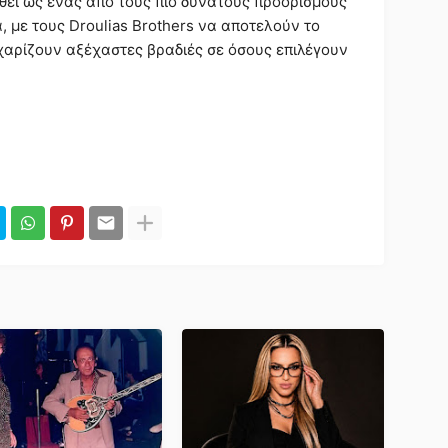
θεί ως ένας από τους πιο δυνατούς προορισμούς
, με τους Droulias Brothers να αποτελούν το
χαρίζουν αξέχαστες βραδιές σε όσους επιλέγουν