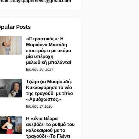
mail:
2dayspapernews@gmail.com
pular Posts
«Περαστικός»: Η
Μαριάννα Μασάδη
επιστρέφει με ακόμα
μία υπέροχη
μελωδική μπαλάντα!
Ιουλίου 26, 2023
Τζώρτζια Μαυρουδή:
Κυκλοφόρησε το νέο
της τραγούδι με τίτλο
«Αμμόχωστος»
Ιουλίου 17, 2026
Η Ξένια Βέρρα
ανεβάζει το ρυθμό του
καλοκαιριού με το
τραγούδι «Το Γλέντι