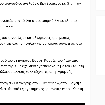
ου τραγουδιού ανέλαβε ο βραβευμένος με Grammy,
 συνοδεύεται από ένα ατμοσφαιρικό βίντεο κλιπ, το
ου Σκούτα.
ές συνεργασίες με καταξιωμένους ερμηνευτές,
τρα» της όλα τα «όπλα» για να πρωταγωνιστήσει στο
ευρό του αείμνηστου Βασίλη Καρρά, που ήταν από
έντο της, ενώ έχει συνεργαστεί ακόμη με τον Σταμάτη
 άλλους πολλούς καλλιτέχνες πρώτης γραμμής.
πό τη συμμετοχή της στο «The Voice», όπου μάγεψε
ίνει μία από τις αγαπημένες ερμηνεύτριες του Κωστή