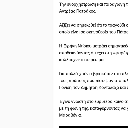
Την ενορχήστρωση και παραγωγή τ
Αντρέας Γιατράκος.
Αξίζει να σημειωθεί ότι το τραγούδι
οποίο είναι σε σκηνοθεσία του Πέτρ
Η Ειρήνη Ντίσιου μετράει σημαντικ
αποδεικνύοντας ότι έχει στη «φαρέ
καλλιτεχνικό στερέωμα.
Για πολλά χρόνια βρισκόταν στο πλ
τους πρώτους που πίστεψαν στο ταλ
Γονίδη, τον Δημήτρη Κοντολάζο και
Έγινε γνωστή στο ευρύτερο κοινό α
με τη φωνή της, καταφέρνοντας να γ
Μαραβέγια.