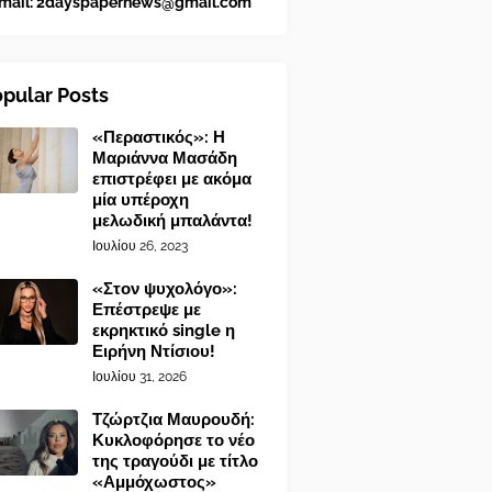
mail:
2dayspapernews@gmail.com
pular Posts
«Περαστικός»: Η
Μαριάννα Μασάδη
επιστρέφει με ακόμα
μία υπέροχη
μελωδική μπαλάντα!
Ιουλίου 26, 2023
«Στον ψυχολόγο»:
Επέστρεψε με
εκρηκτικό single η
Ειρήνη Ντίσιου!
Ιουλίου 31, 2026
Τζώρτζια Μαυρουδή:
Κυκλοφόρησε το νέο
της τραγούδι με τίτλο
«Αμμόχωστος»