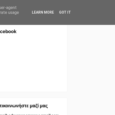
user-agent
erate usage
LEARN MORE
GOT IT
acebook
ικοινωνήστε μαζί μας