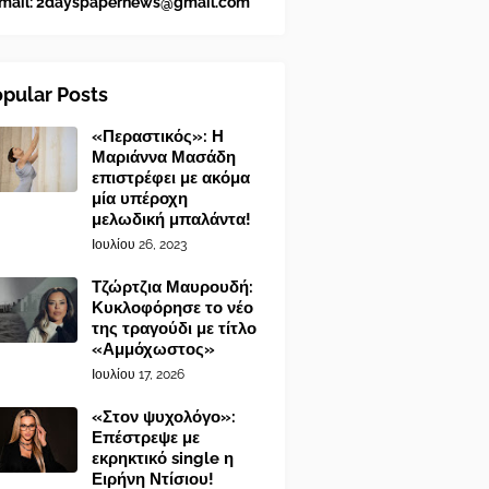
mail:
2dayspapernews@gmail.com
pular Posts
«Περαστικός»: Η
Μαριάννα Μασάδη
επιστρέφει με ακόμα
μία υπέροχη
μελωδική μπαλάντα!
Ιουλίου 26, 2023
Τζώρτζια Μαυρουδή:
Κυκλοφόρησε το νέο
της τραγούδι με τίτλο
«Αμμόχωστος»
Ιουλίου 17, 2026
«Στον ψυχολόγο»:
Επέστρεψε με
εκρηκτικό single η
Ειρήνη Ντίσιου!