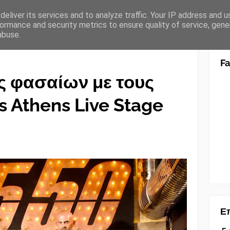
eliver its services and to analyze traffic. Your IP address and 
ormance and security metrics to ensure quality of service, gen
abuse.
F
ες φασαίων με τους
s Athens Live Stage
Επ