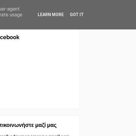
user-agent
erate usage
LEARN MORE
GOT IT
acebook
ικοινωνήστε μαζί μας