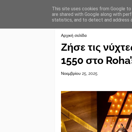
This site uses cookies from Google to d
are shared with Google along with perf
statistics, and to detect and address 
Αρχική σελίδα
Ζήσε τις νύχτ
1550 στο Roha’
Νοεμβρίου 25, 2025