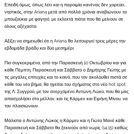
Επειδή όμως, όπως λέει και η παροιμία κανένας δεν χορεύει...
νηστικός, στην Ariana μετά από πολλά χρόνια αναβιώνουν τα
μπουζούκια με φαγητό, με εκλεκτά πιάτα που θα μείνουν σε
όλους αξέχαστα.
Αξίζει να σημειωθεί ότι η Ariana θα λειτουργεί τρεις μέρες την
εβδομάδα βράδυ και δύο μεσημέρι.
Πιο συγκεκριμένα, από την Παρασκευή 10 Οκτωβρίου και για
κάθε Πέμπτη, Παρασκευή και Σάββατο ο Δημήτρης Γιώτης με
τις μεγάλες επιτυχίες και το κοινό, που τον ακολουθεί πιστά σε
κάθε του νέο βήμα, θα ηγείται του σχήματος στο νέο hot spot
της Λ. Συγγρού, με τον ανερχόμενο Αντώνη Λώκο, που θα μας
απασχολήσει στο μέλλον, και τις Κάρμεν και Ειρήνη Μίνου, να
τον πλαισιώνουν.
Μάλιστα ο Αντώνης Λώκος η Κάρμεν και η Γιώτα Μανέ κάθε
Παρασκευή και Σάββατο θα ξεκινούν από νωρίς (14:15) καθώς