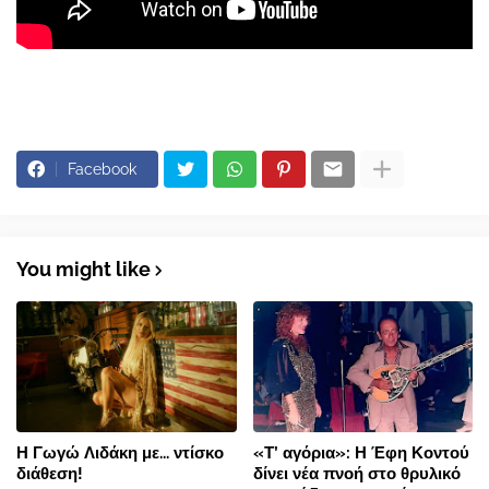
Facebook
You might like
Η Γωγώ Λιδάκη με... ντίσκο
«Τ’ αγόρια»: Η Έφη Κοντού
διάθεση!
δίνει νέα πνοή στο θρυλικό