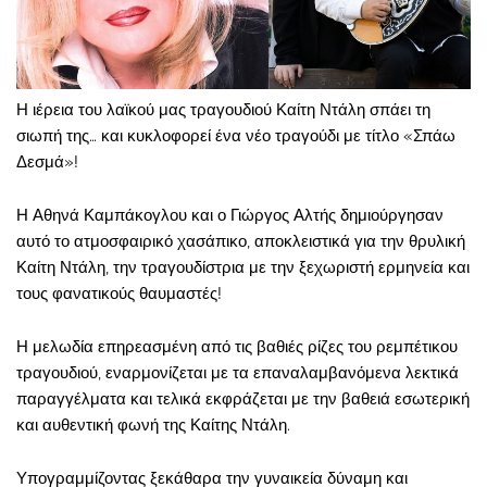
Η ιέρεια του λαϊκού μας τραγουδιού Καίτη Ντάλη σπάει τη
σιωπή της… και κυκλοφορεί ένα νέο τραγούδι με τίτλο «Σπάω
Δεσμά»!
Η Αθηνά Καμπάκογλου και ο Γιώργος Αλτής δημιούργησαν
αυτό το ατμοσφαιρικό χασάπικο, αποκλειστικά για την θρυλική
Καίτη Ντάλη, την τραγουδίστρια με την ξεχωριστή ερμηνεία και
τους φανατικούς θαυμαστές!
Η μελωδία επηρεασμένη από τις βαθιές ρίζες του ρεμπέτικου
τραγουδιού, εναρμονίζεται με τα επαναλαμβανόμενα λεκτικά
παραγγέλματα και τελικά εκφράζεται με την βαθειά εσωτερική
και αυθεντική φωνή της Καίτης Ντάλη.
Υπογραμμίζοντας ξεκάθαρα την γυναικεία δύναμη και