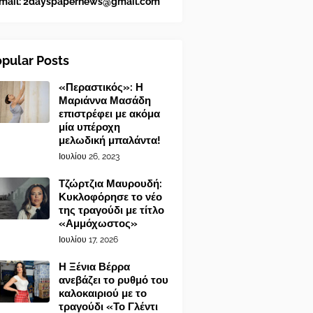
mail:
2dayspapernews@gmail.com
pular Posts
«Περαστικός»: Η
Μαριάννα Μασάδη
επιστρέφει με ακόμα
μία υπέροχη
μελωδική μπαλάντα!
Ιουλίου 26, 2023
Τζώρτζια Μαυρουδή:
Κυκλοφόρησε το νέο
της τραγούδι με τίτλο
«Αμμόχωστος»
Ιουλίου 17, 2026
Η Ξένια Βέρρα
ανεβάζει το ρυθμό του
καλοκαιριού με το
τραγούδι «Το Γλέντι