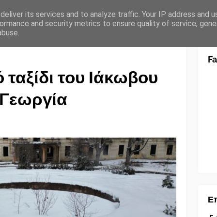
eliver its services and to analyze traffic. Your IP address and 
ormance and security metrics to ensure quality of service, gen
abuse.
F
 ταξίδι του Ιάκωβου
 Γεωργία
Επ