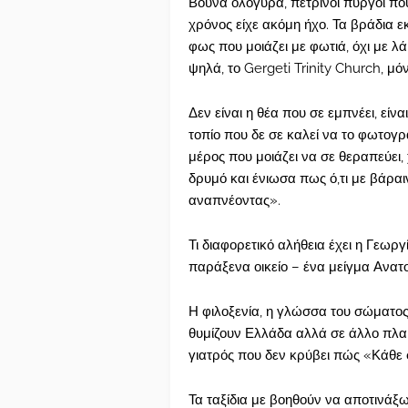
Βουνά ολόγυρα, πέτρινοι πύργοι πο
χρόνος είχε ακόμη ήχο. Τα βράδια ε
φως που μοιάζει με φωτιά, όχι με λ
ψηλά, το Gergeti Trinity Church, μ
Δεν είναι η θέα που σε εμπνέει, είνα
τοπίο που δε σε καλεί να το φωτογρ
μέρος που μοιάζει να σε θεραπεύει
δρυμό και ένιωσα πως ό,τι με βάρα
αναπνέοντας».
Τι διαφορετικό αλήθεια έχει η Γεωρ
παράξενα οικείο – ένα μείγμα Ανατ
Η φιλοξενία, η γλώσσα του σώματος,
θυμίζουν Ελλάδα αλλά σε άλλο πλαίσι
γιατρός που δεν κρύβει πώς «Κάθε
Τα ταξίδια με βοηθούν να αποτινάξ