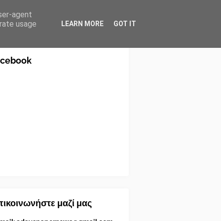
user-agent
erate usage
LEARN MORE
GOT IT
acebook
ικοινωνήστε μαζί μας