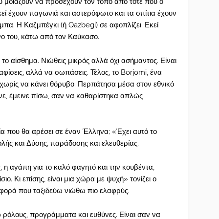
υ μοιάζουν να προσέχουν τον τόπο από τότε που ο
κεί έχουν παγωνιά και αστερόφωτο και τα σπίτια έχουν
άμπα. Η Καζμπέγκι (ή Qazbegi) σε αφοπλίζει. Εκεί
όνο του, κάτω από τον Καύκασο.
ι το αίσθημα. Νιώθεις μικρός αλλά όχι ασήμαντος. Είναι
αφίσεις, αλλά να σωπάσεις. Τέλος, το Borjomi, ένα
, χωρίς να κάνει θόρυβο. Περπάτησα μέσα στον εθνικό
ινε, έμεινε πίσω, σαν να καθαρίστηκα απλώς
γία που θα αρέσει σε έναν Έλληνα; «Έχει αυτό το
ολής και Δύσης, παράδοσης και ελευθερίας.
 η αγάπη για το καλό φαγητό και την κουβέντα,
ο. Κι επίσης, είναι μια χώρα με ψυχή» τονίζει ο
 φορά που ταξιδεύω νιώθω πιο ελαφρύς.
ω ρόλους, προγράμματα και ευθύνες. Είναι σαν να