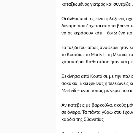
καταξιωμένος γιατρός και συνεχίζει
Οι άνθρωποί της είναι φιλόξενοι, σ
δύναμη που έρχεται από τα βουνά το
να σε κεράσουν κάτι – έστω ένα ποτή
Το ταξίδι του, όπως αναφέρει ήταν
το Κουτάισι, το Martvili, τη Μέστια, 
χαρακτήρα…Κάθε στάση ήταν και μι
Ξεκίνησα από Κουτάισι, με την παλιά
σοκάκια. Εκεί ξεκινάς ή τελειώνεις 
Martvili – ένας τόπος με νερά που
Αν κατέβεις με βαρκούλα, ακούς μόνο
σε όνειρο. Τα πάντα γύρω σου έχουν
καρδιά της Σβανετίας.