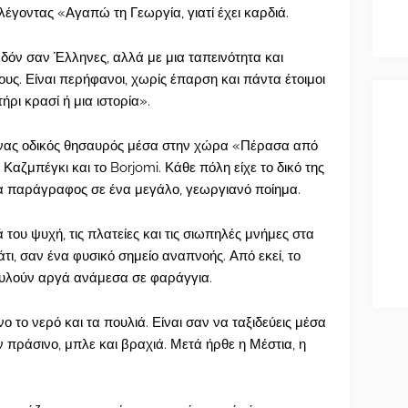
 λέγοντας «Αγαπώ τη Γεωργία, γιατί έχει καρδιά.
χεδόν σαν Έλληνες, αλλά με μια ταπεινότητα και
υς. Είναι περήφανοι, χωρίς έπαρση και πάντα έτοιμοι
ρι κρασί ή μια ιστορία».
 ένας οδικός θησαυρός μέσα στην χώρα «Πέρασα από
το Καζμπέγκι και το Borjomi. Κάθε πόλη είχε το δικό της
α παράγραφος σε ένα μεγάλο, γεωργιανό ποίημα.
 του ψυχή, τις πλατείες και τις σιωπηλές μνήμες στα
κάτι, σαν ένα φυσικό σημείο αναπνοής. Από εκεί, το
 κυλούν αργά ανάμεσα σε φαράγγια.
 το νερό και τα πουλιά. Είναι σαν να ταξιδεύεις μέσα
 πράσινο, μπλε και βραχιά. Μετά ήρθε η Μέστια, η