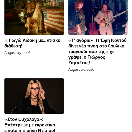
Η Γωγώ Λιδάκη με... ντίσκο
«Τ’ αγόρια»: Η Έφη Κοντού
διάθεση!
δίνει νέα πνοή στο θρυλικό
τραγούδι που της είχε
August 05, 2026
γράψει ο Γιώργος
Ζαμπέτας!
August 05, 2026
«Στον ψυχολόγο»:
Επέστρεψε με εκρηκτικό
single η Ειρήνη Ντίσιου!