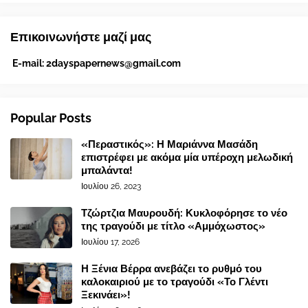
Επικοινωνήστε μαζί μας
E-mail:
2dayspapernews@gmail.com
Popular Posts
«Περαστικός»: Η Μαριάννα Μασάδη
επιστρέφει με ακόμα μία υπέροχη μελωδική
μπαλάντα!
Ιουλίου 26, 2023
Τζώρτζια Μαυρουδή: Κυκλοφόρησε το νέο
της τραγούδι με τίτλο «Αμμόχωστος»
Ιουλίου 17, 2026
Η Ξένια Βέρρα ανεβάζει το ρυθμό του
καλοκαιριού με το τραγούδι «Το Γλέντι
Ξεκινάει»!