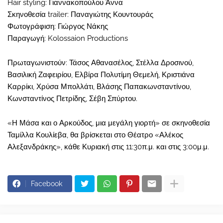
Hair styling: Γιαννακοπούλου Άννα
Σκηνοθεσία trailer: Παναγιώτης Κουντουράς
Φωτογράφιση: Γιώργος Νάκης
Παραγωγή: Kolossaion Productions
Πρωταγωνιστούν: Τάσος Αθανασέλος, Στέλλα Δροσινού,
Βασιλική Ζαφειρίου, Ελβίρα Πολυτίμη Θεμελή, Κριστιάνα
Καρρίκι, Χρύσα Μπολλάτι, Βλάσης Παπακωνσταντίνου,
Κωνσταντίνος Πετρίδης, Σέβη Σπύρτου.
«Η Μάσα και ο Αρκούδος, μια μεγάλη γιορτή» σε σκηνοθεσία
Ταμίλλα Κουλίεβα, θα βρίσκεται στο Θέατρο «Αλέκος
Αλεξανδράκης», κάθε Κυριακή στις 11:30π.μ. και στις 3:00μ.μ.
Facebook