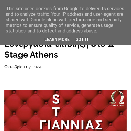
This site uses cookies from Google to deliver its services
and to analyze traffic. Your IP address and user-agent are
shared with Google along with performance and security
metrics to ensure quality of service, generate usage
statistics, and to detect and address abuse.
Αρχική σελίδα
LEARN MORE
GOT IT
Συνεργασία-έκπληξη στο Ω
Stage Athens
Οκτωβρίου 07, 2024