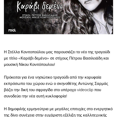
Η Στέλλα Κονιτοπούλου μας παρουσιάζει το νέο της τραγούδι
με τίτλο «Καράβι δεμένο» σε στίχους Πέτρου Βασιλειάδη και
μουσική Νίκου Κονιτόπουλου!
Πρόκειται για ένα νησιώτικο τραγούδι από την κορυφαία
εκπρόσωπο του χώρου ενώ ο σκηνοθέτης Αντώνης Σαρμάς
βάζει την δική του σφραγίδα στο υπέροχο videoclip που
συνοδεύει την νέα αυτή κυκλοφορία!
Η δημοφιλής ερμηνεύτρια με μεγάλες επιτυχίες στο ενεργητικό
της δίνει συνέχεια στην ευχάριστη εξέλιξη της καλλιτεχνικής