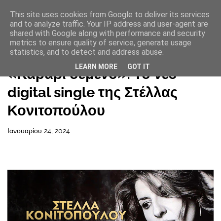
This site uses cookies from Google to deliver its services
and to analyze traffic. Your IP address and user-agent are
shared with Google along with performance and security
metrics to ensure quality of service, generate usage
statistics, and to detect and address abuse.
Αρχική σελίδα
LEARN MORE
GOT IT
«Καράβι δεμένο»: Το νέο
digital single της Στέλλας
Κονιτοπούλου
Ιανουαρίου 24, 2024