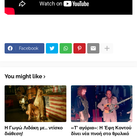
Facebook
You might like
Η Γωγώ Λιδάκη με... ντίσκο
«Τ’ αγόρια»: Η Έφη Κοντού
διάθεση!
δίνει νέα πνοή στο θρυλικό