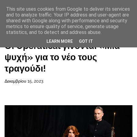
This site uses cookies from Google to deliver its services
and to analyze traffic. Your IP address and user-agent are
shared with Google along with performance and security
metrics to ensure quality of service, generate usage
statistics, and to detect and address abuse.
Αρχική σελίδα
LEARN MORE
GOT IT
Οι Operatical γίνονται «Μία
ψυχή» για το νέο τους
τραγούδι!
Δεκεμβρίου 15, 2023