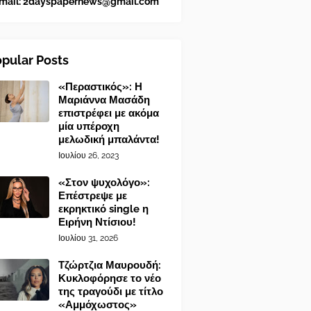
mail:
2dayspapernews@gmail.com
pular Posts
«Περαστικός»: Η
Μαριάννα Μασάδη
επιστρέφει με ακόμα
μία υπέροχη
μελωδική μπαλάντα!
Ιουλίου 26, 2023
«Στον ψυχολόγο»:
Επέστρεψε με
εκρηκτικό single η
Ειρήνη Ντίσιου!
Ιουλίου 31, 2026
Τζώρτζια Μαυρουδή:
Κυκλοφόρησε το νέο
της τραγούδι με τίτλο
«Αμμόχωστος»