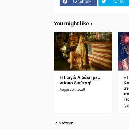
Facebook
Twitter
You might like
Η Γωγώ Λιδάκη με...
«Τ
ντίσκο διάθεση!
Κο
στ
August 05, 2026
πο
Γι
Aug
Νεότερη