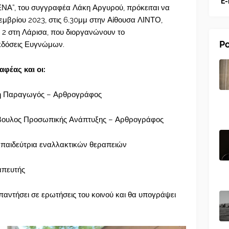
E-
ΕΝΑ”, του συγγραφέα Λάκη Αργυρού, πρόκειται να
μβρίου 2023, στις 6.30μμ στην Αίθουσα ΛΙΝΤΟ,
 2 στη Λάρισα, που διοργανώνουν το
Po
Εκδόσεις Ευγνώμων.
αφέας και οι:
κή Παραγωγός – Αρθρογράφος
μβουλος Προσωπικής Ανάπτυξης – Αρθρογράφος
κπαιδεύτρια εναλλακτικών θεραπειών
απευτής
παντήσει σε ερωτήσεις του κοινού και θα υπογράψει