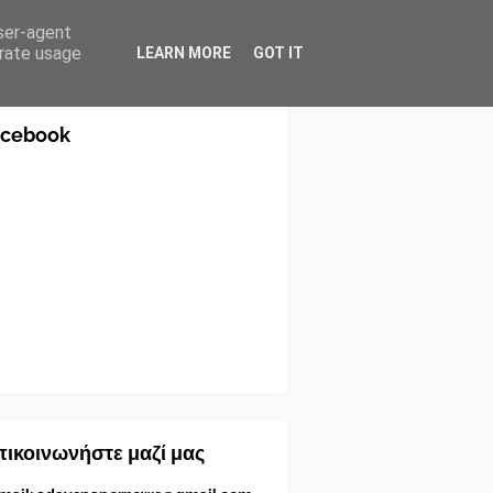
user-agent
erate usage
LEARN MORE
GOT IT
acebook
ικοινωνήστε μαζί μας