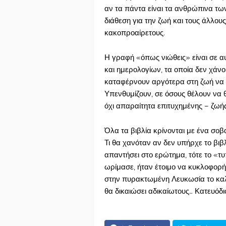
αν τα πάντα είναι τα ανθρώπινα τ
διάθεση για την ζωή και τους άλλου
κακοπροαίρετους.
Η γραφή «όπως νιώθεις» είναι σε 
και ημερολογίων, τα οποία δεν χάνο
καταφέρνουν αργότερα στη ζωή να γ
Υπενθυμίζουν, σε όσους θέλουν να 
όχι απαραίτητα επιτυχημένης – ζωής
Όλα τα βιβλία κρίνονται με ένα σοβ
Τι θα χανόταν αν δεν υπήρχε το βι
απαντήσει στο ερώτημα, τότε το «τ
ωρίμασε, ήταν έτοιμο να κυκλοφορή
στην πυρακτωμένη Λευκωσία το καλο
θα δικαιώσει αδικαίωτους… Κατευόδι