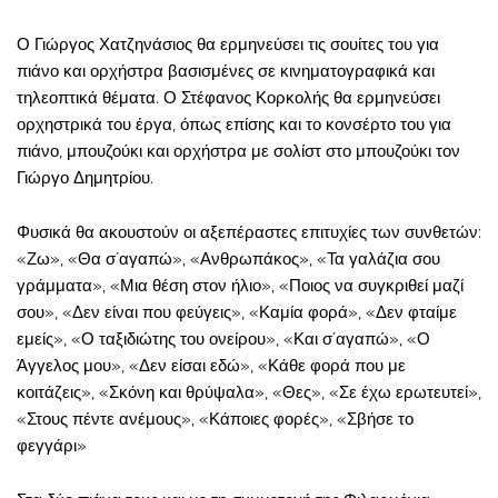
Ο Γιώργος Χατζηνάσιος θα ερμηνεύσει τις σουίτες του για
πιάνο και ορχήστρα βασισμένες σε κινηματογραφικά και
τηλεοπτικά θέματα. Ο Στέφανος Κορκολής θα ερμηνεύσει
ορχηστρικά του έργα, όπως επίσης και το κονσέρτο του για
πιάνο, μπουζούκι και ορχήστρα με σολίστ στο μπουζούκι τον
Γιώργο Δημητρίου.
Φυσικά θα ακουστούν οι αξεπέραστες επιτυχίες των συνθετών:
«Ζω», «Θα σ´αγαπώ», «Ανθρωπάκος», «Τα γαλάζια σου
γράμματα», «Μια θέση στον ήλιο», «Ποιος να συγκριθεί μαζί
σου», «Δεν είναι που φεύγεις», «Καμία φορά», «Δεν φταίμε
εμείς», «Ο ταξιδιώτης του ονείρου», «Και σ´αγαπώ», «Ο
Άγγελος μου», «Δεν είσαι εδώ», «Κάθε φορά που με
κοιτάζεις», «Σκόνη και θρύψαλα», «Θες», «Σε έχω ερωτευτεί»,
«Στους πέντε ανέμους», «Κάποιες φορές», «Σβήσε το
φεγγάρι»