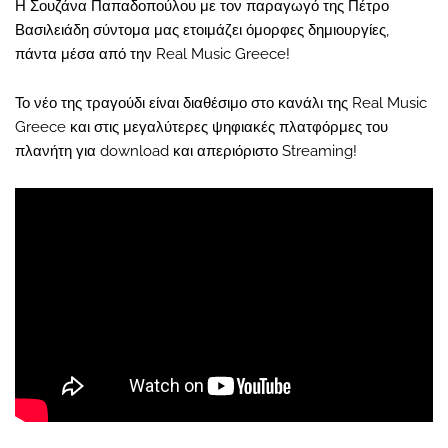
Η Σουζάνα Παπαδοπούλου με τον παραγωγό της Πέτρο
Βασιλειάδη σύντομα μας ετοιμάζει όμορφες δημιουργίες,
πάντα μέσα από την Real Music Greece!
Το νέο της τραγούδι είναι διαθέσιμο στο κανάλι της Real Music
Greece και στις μεγαλύτερες ψηφιακές πλατφόρμες του
πλανήτη για download και απεριόριστο Streaming!