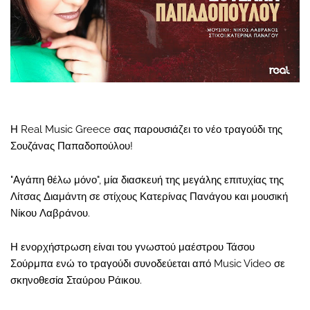
Η Real Music Greece σας παρουσιάζει το νέο τραγούδι της
Σουζάνας Παπαδοπούλου!
"Αγάπη θέλω μόνο", μία διασκευή της μεγάλης επιτυχίας της
Λίτσας Διαμάντη σε στίχους Κατερίνας Πανάγου και μουσική
Νίκου Λαβράνου.
Η ενορχήστρωση είναι του γνωστού μαέστρου Τάσου
Σούρμπα ενώ το τραγούδι συνοδεύεται από Music Video σε
σκηνοθεσία Σταύρου Ράικου.