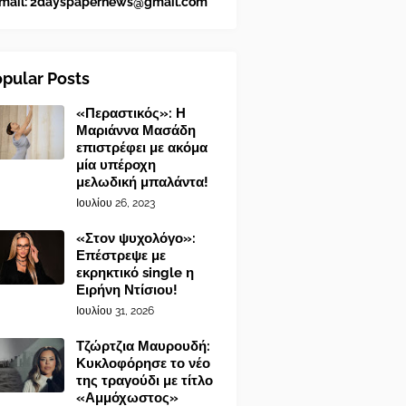
mail:
2dayspapernews@gmail.com
pular Posts
«Περαστικός»: Η
Μαριάννα Μασάδη
επιστρέφει με ακόμα
μία υπέροχη
μελωδική μπαλάντα!
Ιουλίου 26, 2023
«Στον ψυχολόγο»:
Επέστρεψε με
εκρηκτικό single η
Ειρήνη Ντίσιου!
Ιουλίου 31, 2026
Τζώρτζια Μαυρουδή:
Κυκλοφόρησε το νέο
της τραγούδι με τίτλο
«Αμμόχωστος»