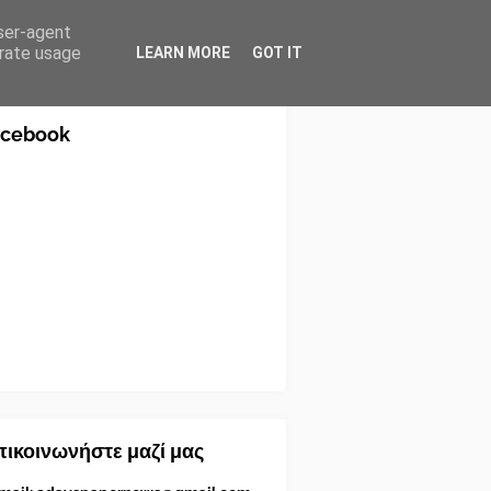
user-agent
erate usage
LEARN MORE
GOT IT
acebook
ικοινωνήστε μαζί μας