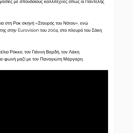
ργασίες με σπουδαίους καλλιτέχνες όπως οι Παντελής
ια στη Ροκ σκηνή «Σταυρός του Νότου», ενώ
της στην Eurovision του 2004, στο πλευρό του Σάκη
έλιο Ρόκκο, τον Γιάννη Βαρδή, τον Λάκη
ρα-φωνή μαζί με τον Παναγιώτη Μάργαρη.