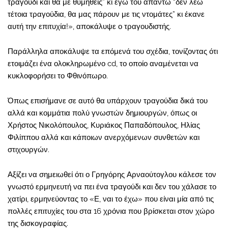
τραγούδι και θα με θυμηθείς” κι εγώ του απαντώ “δεν λέω
τέτοια τραγούδια, θα μας πάρουν με τις ντομάτες” κι έκανε
αυτή την επιτυχία!», αποκάλυψε ο τραγουδιστής.
Παράλληλα αποκάλυψε τα επόμενά του σχέδια, τονίζοντας ότι
ετοιμάζει ένα ολοκληρωμένο cd, το οποίο αναμένεται να
κυκλοφορήσει το Φθινόπωρο.
Όπως επισήμανε σε αυτό θα υπάρχουν τραγούδια δικά του
αλλά και κομμάτια πολύ γνωστών δημιουργών, όπως οι
Χρήστος Νικολόπουλος, Κυριάκος Παπαδόπουλος, Ηλίας
Φιλίππου αλλά και κάποιων ανερχόμενων συνθετών και
στιχουργών.
Αξίζει να σημειωθεί ότι ο Γρηγόρης Αρναούτογλου κάλεσε τον
γνωστό ερμηνευτή να πει ένα τραγούδι και δεν του χάλασε το
χατίρι, ερμηνεύοντας το «Ε, ναι το έχω» που είναι μία από τις
πολλές επιτυχίες του στα 16 χρόνια που βρίσκεται στον χώρο
της δισκογραφίας.