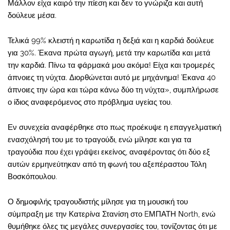
Μάλλον είχα καιρό την πίεση και δεν το γνώριζα και αυτή
δούλευε μέσα.
Τελικά 99% κλειστή η καρωτίδα η δεξιά και η καρδιά δούλευε
για 30%. Έκανα πρώτα αγωγή, μετά την καρωτίδα και μετά
την καρδιά. Πίνω τα φάρμακά μου ακόμα! Είχα και τρομερές
άπνοιες τη νύχτα. Διορθώνεται αυτό με μηχάνημα! Έκανα 40
άπνοιες την ώρα και τώρα κάνω δύο τη νύχτα», συμπλήρωσε
ο ίδιος αναφερόμενος στο πρόβλημα υγείας του.
Εν συνεχεία αναφέρθηκε στο πως προέκυψε η επαγγελματική
ενασχόλησή του με το τραγούδι, ενώ μίλησε και για τα
τραγούδια που έχει γράψει εκείνος, αναφέροντας ότι δύο εξ
αυτών ερμηνεύτηκαν από τη φωνή του αξεπέραστου Τόλη
Βοσκόπουλου.
Ο δημοφιλής τραγουδιστής μίλησε για τη μουσική του
σύμπραξη με την Κατερίνα Στανίση στο EΜΠΑΤΗ Νorth, ενώ
θυμήθηκε όλες τις μεγάλες συνεργασίες του, τονίζοντας ότι με