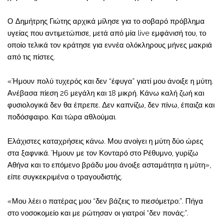
Ο Δημήτρης Γιώτης αρχικά μίλησε για το σοβαρό πρόβλημα
υγείας που αντιμετώπισε, μετά από μία live εμφάνισή του, το
οποίο τελικά τον κράτησε για εννέα ολόκληρους μήνες μακριά
από τις πίστες.
«Ήμουν πολύ τυχερός και δεν “έφυγα” γιατί μου άνοιξε η μύτη.
Ανέβασα πίεση 26 μεγάλη και 18 μικρή. Κάνω καλή ζωή και
φυσιολογικά δεν θα έπρεπε. Δεν καπνίζω, δεν πίνω, έπαιζα και
ποδόσφαιρο. Και τώρα αθλούμαι.
Ελάχιστες καταχρήσεις κάνω. Μου ανοίγει η μύτη δύο ώρες
στα ξαφνικά. Ήμουν με τον Κονταρό στο Ρέθυμνο, γυρίζω
Αθήνα και το επόμενο βράδυ μου άνοιξε ασταμάτητα η μύτη»,
είπε συγκεκριμένα ο τραγουδιστής.
«Μου λέει ο πατέρας μου “δεν βάζεις το πιεσόμετρο;”. Πήγα
στο νοσοκομείο και με ρώτησαν οι γιατροί “δεν πονάς;”.