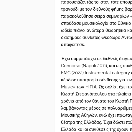
παρουσιάζοντάς το, στον τότε υπου
τραγούδι με τον διεθνούς φήμης 
παρακολούθησε σειρά σεμιναρίων «
σπούδασε μουσικολογία στο Εθνικό 
ωδείο πιάνο, ανώτερα θεωρητικά κα
διάσημους συνθέτες Θεόδωρο Αντωνί
αποφοίτησε.
Έχει συμμετάσχει σε διεθνείς διαγω
Concorso (Napoli 2011), και ως συν
FMC (2022) Instrumental category 
κέρδισε υποτροφία σύνθεσης για κι
Music» των Η.Π.Α. Ως σολίστ έχει 
Κωστή Στεφανόπουλου στα πλαίσια τ
χρόνια από τον θάνατο του Κωστή Π
λαμβάνοντας μέρος σε πολυάριθμες
Μουσικής Αθηνών, ενώ έχει πρωταγ
θέατρα της Ελλάδας. Έχει δώσει πο
Ελλάδα και οι συνθέσεις της έχουν 