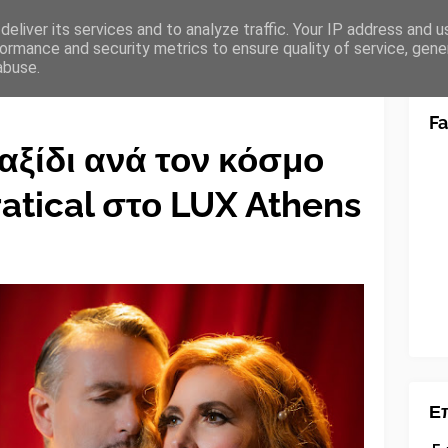
eliver its services and to analyze traffic. Your IP address and 
ormance and security metrics to ensure quality of service, gen
abuse.
F
αξίδι ανά τον κόσμο
atical στο LUX Athens
Επ