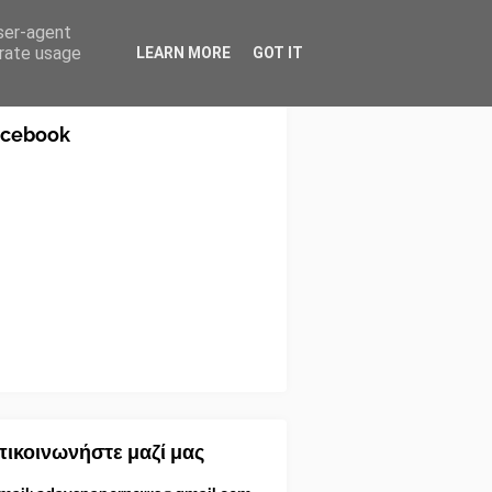
user-agent
erate usage
LEARN MORE
GOT IT
acebook
ικοινωνήστε μαζί μας