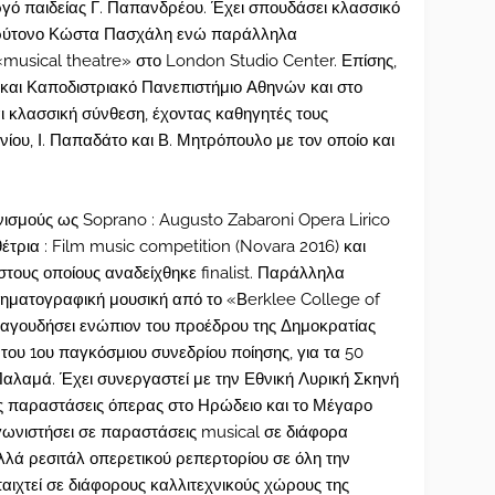
ργό παιδείας Γ. Παπανδρέου. Έχει σπουδάσει κλασσικό
βαρύτονο Κώστα Πασχάλη ενώ παράλληλα
musical theatre» στο London Studio Center. Επίσης,
και Καποδιστριακό Πανεπιστήμιο Αθηνών και στο
ι κλασσική σύνθεση, έχοντας καθηγητές τους
ου, Ι. Παπαδάτο και Β. Μητρόπουλο με τον οποίο και
νισμούς ως Soprano : Augusto Zabaroni Opera Lirico
θέτρια : Film music competition (Novara 2016) και
στους οποίους αναδείχθηκε finalist. Παράλληλα
νηματογραφική μουσική από το «Βerklee College of
τραγουδήσει ενώπιον του προέδρου της Δημοκρατίας
ου 1ου παγκόσμιου συνεδρίου ποίησης, για τα 50
αλαμά. Έχει συνεργαστεί με την Εθνική Λυρική Σκηνή
 παραστάσεις όπερας στο Ηρώδειο και το Μέγαρο
ωνιστήσει σε παραστάσεις musical σε διάφορα
λλά ρεσιτάλ οπερετικού ρεπερτορίου σε όλη την
παιχτεί σε διάφορους καλλιτεχνικούς χώρους της