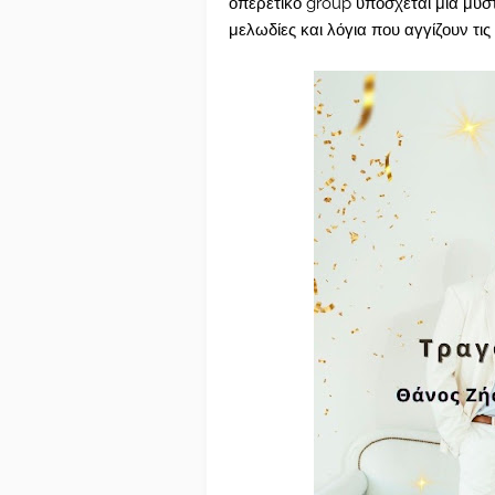
οπερετικό group υπόσχεται μια μυσ
μελωδίες και λόγια που αγγίζουν τι