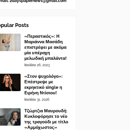
mail:
2dayspapernews@gmail.com
pular Posts
«Περαστικός»: Η
Μαριάννα Μασάδη
επιστρέφει με ακόμα
μία υπέροχη
μελωδική μπαλάντα!
Ιουλίου 26, 2023
«Στον ψυχολόγο»:
Επέστρεψε με
εκρηκτικό single η
Ειρήνη Ντίσιου!
Ιουλίου 31, 2026
Τζώρτζια Μαυρουδή:
Κυκλοφόρησε το νέο
της τραγούδι με τίτλο
«Αμμόχωστος»