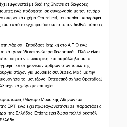
 έχει εμφανιστεί με δικά της Shows σε διάφορες
κπομπές ενώ πρόσφατα, σε συνεργασία με τον τενόρο
ο οπερετικό σχήμα Operatical, του οποίου υπογράφει
 τόσο από το εγχώριο όσο και από τον διεθνές τύπο τις
στη Λάρισα. Σπούδασε Ιατρική στο Α.Π.Θ ενώ
σικό τραγούδι και ανώτερα θεωρητικά . Πλέον είναι
ιδίκευση στην φωνιατρική και παράλληλα με το
υγγραφή επιστημονικών άρθρων στον τομέα της
ουργία στίχων για μουσικές συνθέσεις. Μαζί με την
ημιουργήσει το μοντέρνο Οπερετικό σχήμα Operatical
λλιτεχνικό χώρο με επιτυχία .
παραστάσεις (Μέγαρο Μουσικής Αθηνών) σε
 της ΕΡΤ ενώ έχει πρωταγωνιστήσει σε παραστάσεις
τρα της Ελλάδας .Επίσης έχει δώσει πολλά ρεσιτάλ
 Ελλάδα.