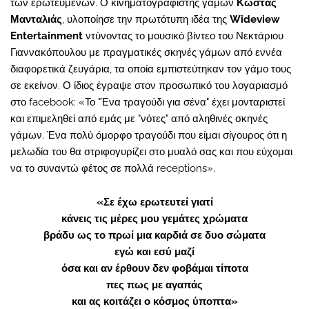
των ερωτευμένων. Ο κινηματογραφιστής γάμων
Κώστας
Μανταλιάς
, υλοποίησε την πρωτότυπη ιδέα της
Wideview
Entertainment
ντύνοντας το μουσικό βίντεο του Νεκτάριου
Γιαννακόπουλου με πραγματικές σκηνές γάμων από εννέα
διαφορετικά ζευγάρια, τα οποία εμπιστεύτηκαν τον γάμο τους
σε εκείνον. Ο ίδιος έγραψε στον προσωπικό του λογαριασμό
στο facebook: «Το "Ένα τραγούδι για σένα" έχει μονταριστεί
και επιμεληθεί από εμάς με "νότες" από αληθινές σκηνές
γάμων. Ένα πολύ όμορφο τραγούδι που είμαι σίγουρος ότι η
μελωδία του θα στριφογυρίζει στο μυαλό σας και που εύχομαι
να το συναντώ φέτος σε πολλά receptions».
«Σε έχω ερωτευτεί γιατί
κάνεις τις μέρες μου γεμάτες χρώματα
βράδυ ως το πρωί μια καρδιά σε δυο σώματα
εγώ και εσύ μαζί
όσα και αν έρθουν δεν φοβάμαι τίποτα
πες πως με αγαπάς
και ας κοιτάζει ο κόσμος ύποπτα»