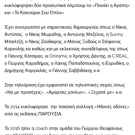
κυκλοφορήσει δύο προσωπικά άλμπουμ το «Πονάει η Αγάπη»
και «Το Καινούριο Σου Όπλο».
Έχει συνεργαστεί με σημαντικούς δημιουργούς όπως ο Νίκος
Αντύπας, ο Νίκος Μωραΐτης, ο Αντώνης Μιτζέλος, η Sunny
Μπαλτζή, ο Νίκος Ζούδιαρης, ο Μάνος Ξυδούς ο Στέφανος
Κορκολής κα καθώς και με εκλεκτούς συναδέλφους της όπως
ο Γιάννης Κότσιρας, οι Onirama, ο Χρήστος Δάντης, οι C:REAL,
ο Γιώργος Καραδήμος, ο Λάκης Παπαδόπουλος, η Ευρυδίκη, ο
Δημήτρης Κοργιαλάς, ο Γιάννης Σαββιδάκης κ.α
Στην τηλεόραση έχει εμφανιστεί σε τηλεοπτικές σειρές όπως
«Να με προσέχεις», «Αμαρτίες γονέων», «Ξέχασέ με» κ.α.
Το 2014 κυκλοφόρησε την ποιητική συλλογή «Ηδονές οδύνες»
από τις εκδόσεις ΠΑΡΟΥΣΙΑ.
Το 2016 ήταν η coach στην ομάδα του Γιώργου Θεοφάνους