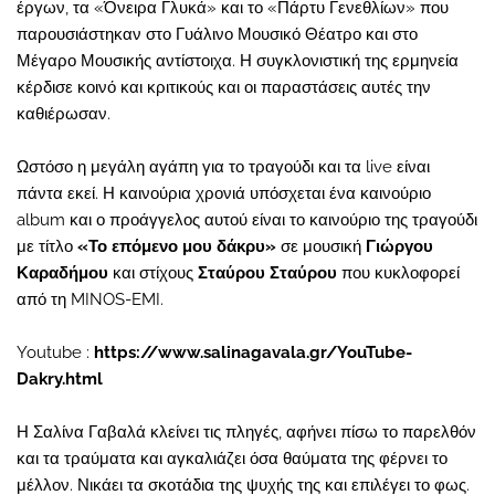
έργων, τα «Όνειρα Γλυκά» και το «Πάρτυ Γενεθλίων» που
παρουσιάστηκαν στο Γυάλινο Μουσικό Θέατρο και στο
Μέγαρο Μουσικής αντίστοιχα. Η συγκλονιστική της ερμηνεία
κέρδισε κοινό και κριτικούς και οι παραστάσεις αυτές την
καθιέρωσαν.
Ωστόσο η μεγάλη αγάπη για το τραγούδι και τα live είναι
πάντα εκεί. Η καινούρια χρονιά υπόσχεται ένα καινούριο
album και ο προάγγελος αυτού είναι το καινούριο της τραγούδι
με τίτλο
«Το επόμενο μου δάκρυ»
σε μουσική
Γιώργου
Καραδήμου
και στίχους
Σταύρου Σταύρου
που κυκλοφορεί
από τη MINOS-EMI.
Youtube :
https://www.salinagavala.gr/YouTube-
Dakry.html
Η Σαλίνα Γαβαλά κλείνει τις πληγές, αφήνει πίσω το παρελθόν
και τα τραύματα και αγκαλιάζει όσα θαύματα της φέρνει το
μέλλον. Νικάει τα σκοτάδια της ψυχής της και επιλέγει το φως.