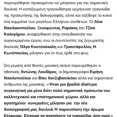
παρευρέθηκαν προκειμένου να μιλήσουν για την σημαντική
δουλειά. Η καταξιωμένη τραγουδίστρια ερμήνευσε τραγούδια
της προσωπικής της δισκογραφίας, αλλά και ταξίδεψε το κοινό
στα κομμάτια των μεγάλων Ελλήνων συνθετών. Οι
Λίνα
Νικολακοπούλου
,
Ξενοφώντας Ραράκος
και
Τζίνα
Καλογήρου
, αναφέρθηκαν στην σπουδαιότητα του
συγκεκριμένου έργου, ενώ οι συντελεστές της ξεχωριστής
δουλειάς
Όλγα Κουτσούκαλη
και
Τριαντάφυλλος Η.
Κωτόπουλος
μίλησαν για το πώς ήρθε στο φως.
Στη γεμάτη από θεατές μουσική σκηνή παρευρέθηκαν ο
ηθοποιός
Αντώνης Λουδάρος
, οι δημοσιογράφοι
Ειρήνη
Νικολοπούλου
και
Βίκυ Χατζηβασιλείου
αλλά και σημαντικοί
άνθρωποι της μουσικής.
«Ήταν μια βραδιά ιδιαίτερα
συγκινητική για μένα διότι πολύ σημαντικά πρόσωπα του
καλλιτεχνικού και επιστημονικού χώρου, αλλά και
αγαπημένοι συνεργάτες μίλησαν για την νέα
δισκογραφική μας δουλειά. Η παρουσίαση είχε άρωμα
Κέρκυρας. Εύχομαι να αγαπήσετε τα τραγούδια, όσο εμείς»