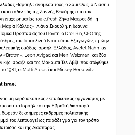
άδας -Ισραήλ : ανάμεσά τους, ο Σάμι Φάις, ο Νισσήμ
υ και ο αδελφός της Ζαννής Βενιάμης απο τον
η επιχειρηματίας του e.fresh Zήνα Μαυροειδή , η
«Μαρία Κάλλας», Λιάνα Σκουρλή, η Ιωάννα
Τομέα Προστασίας του Πολίτη, ο Dror Bin, CEO της
ρόεδρος του Ισραηλινού Ινστιτούτου Εξαγωγών, πρώην
βουλευτικής ομάδας Ισραήλ-Ελλάδας, Ayelet Nahmias-
ίων «Brown», Leon Avigad και Meni Waizman, και δύο
θνικής Ισραήλ και της Μακάμπι Τελ Αβίβ, που στέφθηκε
ο 1981, οι Motti Aroesti και Mickey Berkowitz.
ht Israel
 ένας μη κερδοσκοπικός εκπαιδευτικός οργανισμός με
μεσα στο Ισραήλ και την Εβραϊκή διασπορά.
 δωρεάν δεκαήμερες εκδρομές πολιτιστικής
μμά του λειτουργεί ως παράδειγμα για τον τρόπο
ατρίδας και της Διασποράς.