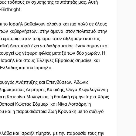
ους τρόπους ενίσχυσης της ταυτότητάς μας. Αυτή
Birthright.
ι το Ισραήλ βαθαίνουν ολοένα και πιο πολύ σε όλους
ύ των κυβερνήσεων, στην άμυνα, στον πολιτισμό, στην
ο εμπόριο, στον τουρισμό, στον αθλητισμό και στις
ϊκή Διασπορά έχει να διαδραματίσει έναν σημαντικό
ιτουργεί ως γέφυρα φιλίας μεταξύ των δύο χωρών. Η
σραήλ και στους Έλληνες Εβραίους σημαίνει και
Ελλάδας και του Ισραήλ».
ουργός Ανάπτυξης και Επενδύσεων Άδωνις
 Δημοκρατίας Δημήτρης Καιρίδης, Όλγα Κεφαλογιάννη
ι η Κατερίνα Μονογυιού, η θρυλική ερμηνεύτρια Χάρις
ηθοποιοί Κώστας Σόμμερ και Νίνα Λοτσάρη, η
υ και η παρουσιάστρια Ζωή Κρονάκη με το σύζυγό
λλάδα και Ισραήλ τίμησαν με την παρουσία τους την