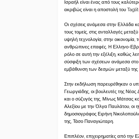
Ισραήλ είναι ένας από τους καλύτερ
ακριβώς είναι η αποστολή του Taglit-
Οι σχέσεις ανάμεσα στην Ελλάδα κα
τους τομείς, στις ανταλλαγές μεταξ
υψηλή τεχνολογία, στην οικονομία, τ
ανθρώπινες επαφές. Η Ελληνο-Εβρα
ρόλο σε αυτή την εξέλιξη, καθώς λε
σύσφιξη των σχέσεων ανάμεσα στο Ι
εμβάθυνση των δεσμών μεταξύ της 
Στην εκδήλωση παρευρέθηκαν ο υπ
Γεωργιάδης, οι βουλευτές της Νέας
και ο σύζυγός της, Μίνως Μάτσας κα
Αλεξίου με την Όλγα Παυλάτου, οι 
δημοσιογράφος Ειρήνη Νικολοπούλο
της, Τάσο Παναγιώταρη.
Επιπλέον, επιχειρηματίες από την Ε