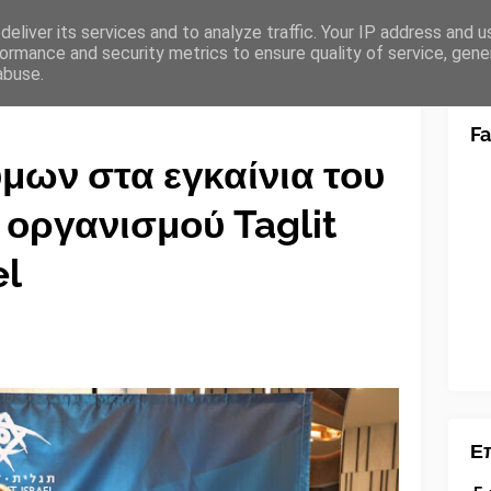
eliver its services and to analyze traffic. Your IP address and 
ormance and security metrics to ensure quality of service, gen
abuse.
F
ων στα εγκαίνια του
 οργανισμού Taglit
el
Επ