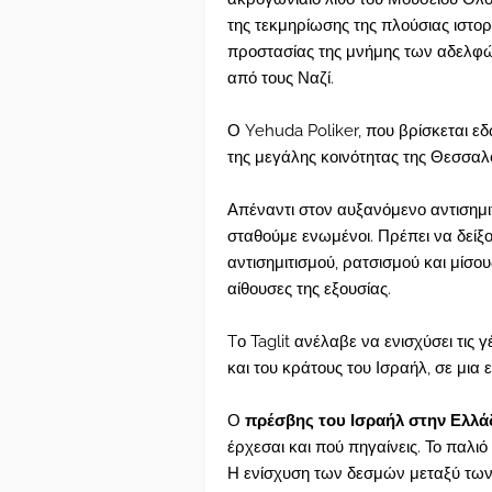
της τεκμηρίωσης της πλούσιας ιστορί
προστασίας της μνήμης των αδελφώ
από τους Ναζί.
Ο Yehuda Poliker, που βρίσκεται εδ
της μεγάλης κοινότητας της Θεσσαλ
Απέναντι στον αυξανόμενο αντισημι
σταθούμε ενωμένοι. Πρέπει να δείξο
αντισημιτισμού, ρατσισμού και μίσους,
αίθουσες της εξουσίας.
Tο Taglit ανέλαβε να ενισχύσει τις
και του κράτους του Ισραήλ, σε μια
Ο
πρέσβης του Ισραήλ στην Ελλά
έρχεσαι και πού πηγαίνεις. Το παλιό
Η ενίσχυση των δεσμών μεταξύ των 