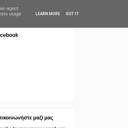
user-agent
erate usage
LEARN MORE
GOT IT
acebook
ικοινωνήστε μαζί μας