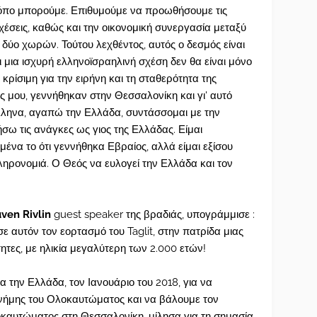
ρόπο μπορούμε. Επιθυμούμε να προωθήσουμε τις
σχέσεις, καθώς και την οικονομική συνεργασία μεταξύ
δύο χωρών. Τούτου λεχθέντος, αυτός ο δεσμός είναι
ι μια ισχυρή ελληνοϊσραηλινή σχέση δεν θα είναι μόνο
 κρίσιμη για την ειρήνη και τη σταθερότητα της
ας μου, γεννήθηκαν στην Θεσσαλονίκη και γι' αυτό
ληνα, αγαπώ την Ελλάδα, συντάσσομαι με την
ήσω τις ανάγκες ως γιος της Ελλάδας. Είμαι
μένα το ότι γεννήθηκα Εβραίος, αλλά είμαι εξίσου
ληρονομιά. Ο Θεός να ευλογεί την Ελλάδα και τον
ven Rivlin
guest speaker της βραδιάς, υπογράμμισε :
ε αυτόν τον εορτασμό του Taglit, στην πατρίδα μιας
τητες, με ηλικία μεγαλύτερη των 2.000 ετών!
 την Ελλάδα, τον Ιανουάριο του 2018, για να
νήμης του Ολοκαυτώματος και να βάλουμε τον
οκαυτώματος στη Θεσσαλονίκη, μίλησα για τη σημασία