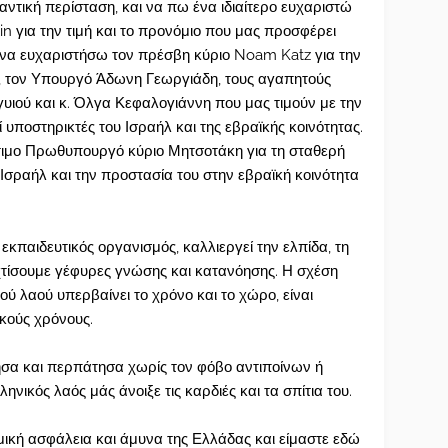
μαντική περίσταση, και να πω ένα ιδιαίτερο ευχαριστώ
in για την τιμή και το προνόμιο που μας προσφέρει
 να ευχαριστήσω τον πρέσβη κύριο Noam Katz για την
υ, τον Υπουργό Άδωνη Γεωργιάδη, τους αγαπητούς
γυιού και κ. Όλγα Κεφαλογιάννη που μας τιμούν με την
ί υποστηρικτές του Ισραήλ και της εβραϊκής κοινότητας.
τιμο Πρωθυπουργό κύριο Μητσοτάκη για τη σταθερή
Ισραήλ και την προστασία του στην εβραϊκή κοινότητα
ό εκπαιδευτικός οργανισμός, καλλιεργεί την ελπίδα, τη
χτίσουμε γέφυρες γνώσης και κατανόησης. Η σχέση
ού λαού υπερβαίνει το χρόνο και το χώρο, είναι
ικούς χρόνους.
α και περπάτησα χωρίς τον φόβο αντιποίνων ή
ληνικός λαός μάς άνοιξε τις καρδιές και τα σπίτια του.
ική ασφάλεια και άμυνα της Ελλάδας και είμαστε εδώ