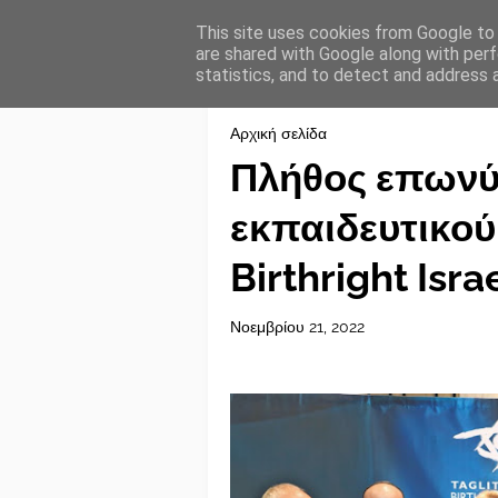
This site uses cookies from Google to d
are shared with Google along with perf
statistics, and to detect and address 
Αρχική σελίδα
Πλήθος επωνύμ
εκπαιδευτικού
Birthright Isra
Νοεμβρίου 21, 2022