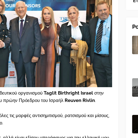
E-
Po
ιδευτικού οργανισμού
Taglit Birthright Israel
στην
του πρώην Πρόεδρου του Ισραήλ
Reuven Rivlin
.
λες τις μορφές αντισημιτισμού, ρατσισμού και μίσους,
ο.
 αλλά είμαι εξίσου υπερήφανος για την ελληνική μου