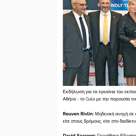
Εκδήλωση για τα εγκαίνια του εκπα
Αθήνα - το Gala με την παρουσία 
Reuven Rivlin:
Μηδενική ανοχή σε ό
είτε στους δρόμους, είτε στο διαδίκτυ
David Sassoon:
Γεννήθηκα Εβραίος,