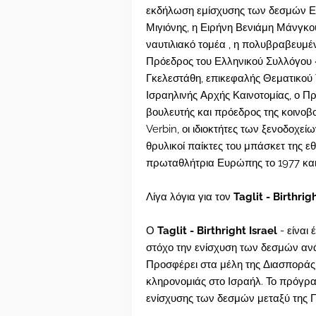
εκδήλωση εμίσχυσης των δεσμών Ελλ
Μιγιόνης, η Ειρήνη Βενιάμη Μάνγκο
ναυτιλιακό τομέα , η πολυβραβευμέν
Πρόεδρος του Ελληνικού Συλλόγου 
Γκελεστάθη, επικεφαλής Θεματικού 
Ισραηλινής Αρχής Καινοτομίας, ο Π
βουλευτής και πρόεδρος της κοινο
Verbin, οι ιδιοκτήτες των ξενοδοχε
θρυλικοί παίκτες του μπάσκετ της ε
πρωταθλήτρια Ευρώπης το 1977 και τ
Λίγα λόγια για τον
Taglit - Birthrig
Ο
Taglit - Birthright Israel
- είναι
στόχο την ενίσχυση των δεσμών ανά
Προσφέρει στα μέλη της Διασποράς,
κληρονομιάς στο Ισραήλ. Το πρόγρα
ενίσχυσης των δεσμών μεταξύ της Π