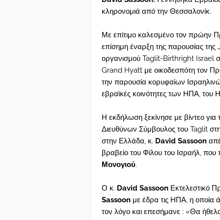
κληρονομιά από την Θεσσαλονίκ.
Με επίτιμο καλεσμένο τον πρώην Π
επίσημη έναρξη της παρουσίας της 
οργανισμού Taglit-Birthright Isra
Grand Hyatt με οικοδεσπότη τον Πρ
την παρουσία κορυφαίων Ισραηλινώ
εβραϊκές κοινότητες των ΗΠΑ, του 
Η εκδήλωση ξεκίνησε με βίντεο για το
Διευθύνων Σύμβουλος του Taglit στ
στην Ελλάδα, κ.
David Sassoon
απ
βραβείο του Φίλου του Ισραήλ, που
Μονογιού
.
Ο κ.
David Sassoon
Εκτελεστικό Π
Sassoon
με έδρα τις ΗΠΑ, η οποία
τον λόγο και επεσήμανε : «Θα ήθε