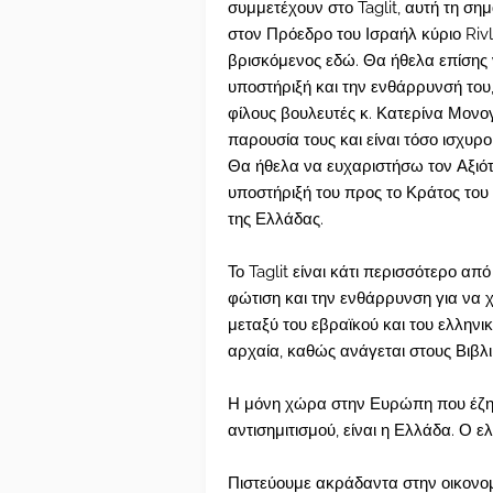
συμμετέχουν στο Taglit, αυτή τη ση
στον Πρόεδρο του Ισραήλ κύριο Rivl
βρισκόμενος εδώ. Θα ήθελα επίσης
υποστήριξή και την ενθάρρυνσή το
φίλους βουλευτές κ. Κατερίνα Μονο
παρουσία τους και είναι τόσο ισχυρο
Θα ήθελα να ευχαριστήσω τον Αξιό
υποστήριξή του προς το Κράτος του 
της Ελλάδας.
Το Taglit είναι κάτι περισσότερο απ
φώτιση και την ενθάρρυνση για να 
μεταξύ του εβραϊκού και του ελληνικ
αρχαία, καθώς ανάγεται στους Βιβλ
Η μόνη χώρα στην Ευρώπη που έζησ
αντισημιτισμού, είναι η Ελλάδα. Ο ελ
Πιστεύουμε ακράδαντα στην οικονομ