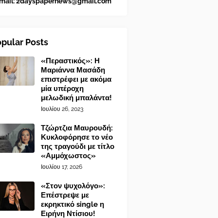
mail:
2dayspapernews@gmail.com
pular Posts
«Περαστικός»: Η
Μαριάννα Μασάδη
επιστρέφει με ακόμα
μία υπέροχη
μελωδική μπαλάντα!
Ιουλίου 26, 2023
Τζώρτζια Μαυρουδή:
Κυκλοφόρησε το νέο
της τραγούδι με τίτλο
«Αμμόχωστος»
Ιουλίου 17, 2026
«Στον ψυχολόγο»:
Επέστρεψε με
εκρηκτικό single η
Ειρήνη Ντίσιου!