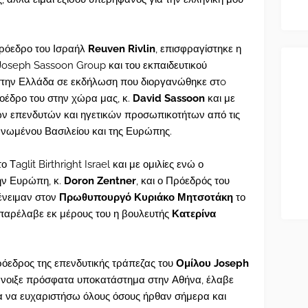
ρόεδρο του Ισραήλ
Reuven Rivlin
, επισφραγίστηκε η
Joseph Sassoon Group και του εκπαιδευτικού
el στην Ελλάδα σε εκδήλωση που διοργανώθηκε στo
οέδρο του στην χώρα μας, κ.
David Sassoon
και με
ν επενδυτών και ηγετικών προσωπικοτήτων από τις
Ηνωμένου Βασιλείου και της Ευρώπης.
 Τaglit Birthright Israel και με ομιλίες ενώ ο
ην Ευρώπη, κ.
Doron Zentner
, και ο Πρόεδρός του
ένειμαν στον
Πρωθυπουργό Κυριάκο Μητσοτάκη
το
 παρέλαβε εκ μέρους του η βουλευτής
Κατερίνα
ρόεδρος της επενδυτικής τράπεζας του
Ομίλου Joseph
 άνοιξε πρόσφατα υποκατάστημα στην Αθήνα, έλαβε
λα να ευχαριστήσω όλους όσους ήρθαν σήμερα και