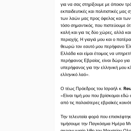
για να σας στηρίξουμε με όποιον τ
εκπαιδευτικές και πολιτιστικές μας 
των λαών μας προς όφελος και των 
τόσο σημαντικός, που πιστεύουμε ότ
καλή και για τις δύο χώρες, αλλά και
περιοχής. Η γιαγιά μου και ο πατέρ
θεωρώ τον εαυτό μου περήφανο Έλ
Ελλάδα και είμαι έτοιμος να υπηρετ
περήφανος Εβραίος, είναι δώρο για 
υπερήφανος για την ελληνική μου κ
ελληνικό λαό».
Ο τέως Πρόεδρος του Ισραήλ κ.
Reu
«Είναι τιμή μου που βρίσκομαι εδώ σ
από τις παλαιότερες εβραϊκές κοινό
Την τελευταία φορά που επισκέφτηκα
τιμήσουμε την Παγκόσμια Ημέρα Μ
ακρογωνιαίο λίθο του Μουσείου Ολ