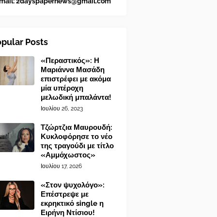
mail:
2dayspapernews@gmail.com
pular Posts
«Περαστικός»: Η
Μαριάννα Μασάδη
επιστρέφει με ακόμα
μία υπέροχη
μελωδική μπαλάντα!
Ιουλίου 26, 2023
Τζώρτζια Μαυρουδή:
Κυκλοφόρησε το νέο
της τραγούδι με τίτλο
«Αμμόχωστος»
Ιουλίου 17, 2026
«Στον ψυχολόγο»:
Επέστρεψε με
εκρηκτικό single η
Ειρήνη Ντίσιου!