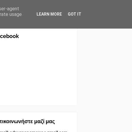
user-agent
erate usage
LEARN MORE
GOT IT
acebook
ικοινωνήστε μαζί μας