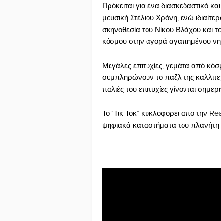
Πρόκειται για ένα διασκεδαστικό και
μουσική Στέλιου Χρόνη, ενώ ιδιαίτερ
σκηνοθεσία του Νίκου Βλάχου και τ
κόσμου στην αγορά αγαπημένου νη
Μεγάλες επιτυχίες, γεμάτα από κόσμο
συμπληρώνουν το παζλ της καλλιτεχ
παλιές του επιτυχίες γίνονται σημε
Το “Τικ Τοκ” κυκλοφορεί από την Re
ψηφιακά καταστήματα του πλανήτη κ