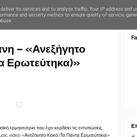
eliver its services and to analyze traffic. Your IP address and 
ormance and security metrics to ensure quality of service, gen
abuse.
F
άνη – «Ανεξήγητο
τα Ερωτεύτηκα)»
Επ
ϊκή ερμηνεύτρια που έχει κερδίσει τις εντυπώσεις,
 music video «Ανεξήγητο Κακό (Τα Πάντα Ερωτεύτηκα)»