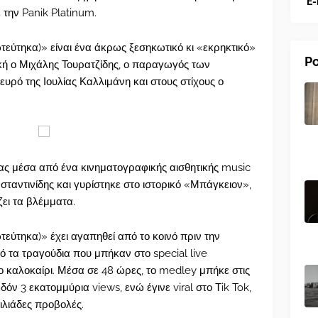
E-
ε την Panik Platinum.
εύτηκα)» είναι ένα άκρως ξεσηκωτικό κι «εκρηκτικό»
Po
κή ο Μιχάλης Τουρατζίδης, ο παραγωγός των
ευρό της Ιουλίας Καλλιμάνη και στους στίχους ο
μας μέσα από ένα κινηματογραφικής αισθητικής music
ταντινίδης και γυρίστηκε στο ιστορικό «Μπάγκειον»,
ζει τα βλέμματα.
εύτηκα)» έχει αγαπηθεί από το κοινό πριν την
ό τα τραγούδια που μπήκαν στο special live
ο καλοκαίρι. Μέσα σε 48 ώρες, το medley μπήκε στις
όν 3 εκατομμύρια views, ενώ έγινε viral στο Τik Tok,
χιλιάδες προβολές.