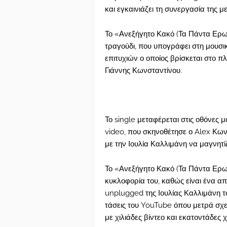
και εγκαινιάζει τη συνεργασία της μ
Το «Ανεξήγητο Κακό (Τα Πάντα Ερωτ
τραγούδι, που υπογράφει στη μουσι
επιτυχιών ο οποίος βρίσκεται στο πλ
Γιάννης Κωνσταντίνου.
Το single μεταφέρεται στις οθόνες 
video, που σκηνοθέτησε ο Alex Κωνσ
με την Ιουλία Καλλιμάνη να μαγνητί
Το «Ανεξήγητο Κακό (Τα Πάντα Ερωτ
κυκλοφορία του, καθώς είναι ένα απ
unplugged της Ιουλίας Καλλιμάνη τ
τάσεις του YouTube όπου μετρά σχεδ
με χιλιάδες βίντεο και εκατοντάδες 