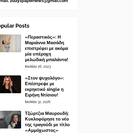
mail:
2dayspapernews@gmail.com
pular Posts
«Περαστικός»: Η
Μαριάννα Μασάδη
επιστρέφει με ακόμα
μία υπέροχη
μελωδική μπαλάντα!
Ιουλίου 26, 2023
«Στον ψυχολόγο»:
Επέστρεψε με
εκρηκτικό single η
Ειρήνη Ντίσιου!
Ιουλίου 31, 2026
Τζώρτζια Μαυρουδή:
Κυκλοφόρησε το νέο
της τραγούδι με τίτλο
«Αμμόχωστος»