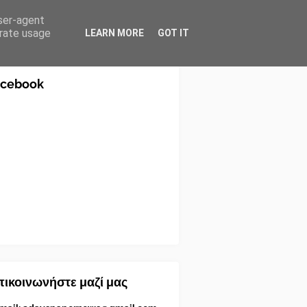
user-agent
erate usage
LEARN MORE
GOT IT
acebook
ικοινωνήστε μαζί μας