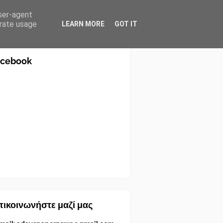
user-agent
erate usage
LEARN MORE
GOT IT
acebook
ικοινωνήστε μαζί μας