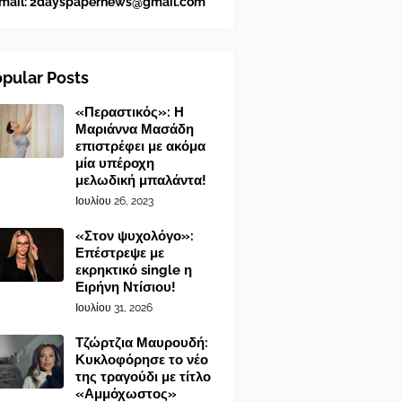
mail:
2dayspapernews@gmail.com
pular Posts
«Περαστικός»: Η
Μαριάννα Μασάδη
επιστρέφει με ακόμα
μία υπέροχη
μελωδική μπαλάντα!
Ιουλίου 26, 2023
«Στον ψυχολόγο»:
Επέστρεψε με
εκρηκτικό single η
Ειρήνη Ντίσιου!
Ιουλίου 31, 2026
Τζώρτζια Μαυρουδή:
Κυκλοφόρησε το νέο
της τραγούδι με τίτλο
«Αμμόχωστος»