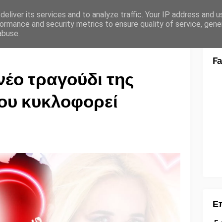
eliver its services and to analyze traffic. Your IP address and 
ormance and security metrics to ensure quality of service, gen
abuse.
F
νέο τραγούδι της
ου κυκλοφορεί
Επ