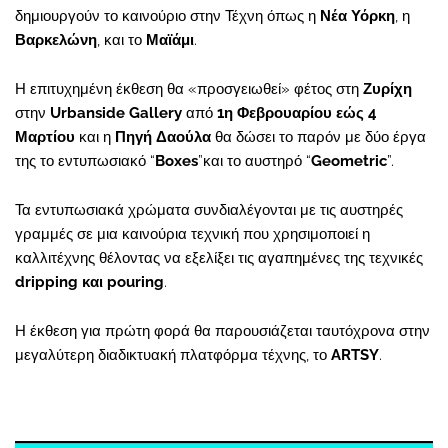
δημιουργούν το καινούριο στην Τέχνη όπως η
Νέα Υόρκη
, η
Βαρκελώνη
, και το
Μαϊάμι
.
Η επιτυχημένη έκθεση θα «προσγειωθεί» φέτος στη
Ζυρίχη
στην
Urbanside Gallery
από
1η Φεβρουαρίου εώς 4
Μαρτίου
και η
Πηγή Δαούλα
θα δώσει το παρόν με δύο έργα
της το εντυπωσιακό “
Boxes
”και το αυστηρό “
Geometric
”.
Τα εντυπωσιακά χρώματα συνδιαλέγονται με τις αυστηρές
γραμμές σε μια καινούρια τεχνική που χρησιμοποιεί η
καλλιτέχνης θέλοντας να εξελίξει τις αγαπημένες της τεχνικές
dripping και pouring
.
Η έκθεση για πρώτη φορά θα παρουσιάζεται ταυτόχρονα στην
μεγαλύτερη διαδικτυακή πλατφόρμα τέχνης, το
ARTSY
.