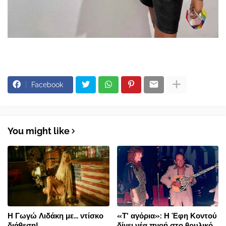
Facebook
You might like
Η Γωγώ Λιδάκη με... ντίσκο
«Τ’ αγόρια»: Η Έφη Κοντού
διάθεση!
δίνει νέα πνοή στο θρυλικό