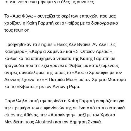
music video ένα μήνυμα για όλες τις γυναίκες.
Το «Άμα Φύγω» συνεχίζει το σερί των επιτυχιών που μας
χαρίζουν η Καίτη Γαρμπή και ο Φοίβος με το δισκογραφικό
τους reunion.
Προηγήθηκαν τα singles «Ήλιος Δεν Βγαίνει Αν Δεν Πεις
Καλημέρα», «Κορμιά Χαμένα» και «Σ’ Όποιον Αρέσω»,
καθώς και τα επιτυχημένα ντουέτα της Καίτης Γαρμπή σε
τραγούδια που της έχει γράψει ο Φοίβος με καταξιωμένους
άντρες συναδέλφους της, όπως το «Ατόφιο Χρυσάφι» με τον
Διονύση Σχοινά, το «Η Πατρίδα Μου» με τον Χρήστο Μάστορα
και το «Κιβωτός» με τον Αντώνη Ρέμο.
Παράλληλα, αυτή την περίοδο η Καίτη Γαρμπή ετοιμάζεται για
την πρεμιέρα των εμφανίσεών της σε ένα από τα πιο ιστορικά
clubs της Αθήνας, την «Αυτοκίνηση», μαζί με τον Χρήστο
Μενιδιάτη, τους Alcatrash και τον Δημήτρη Σχοινά.