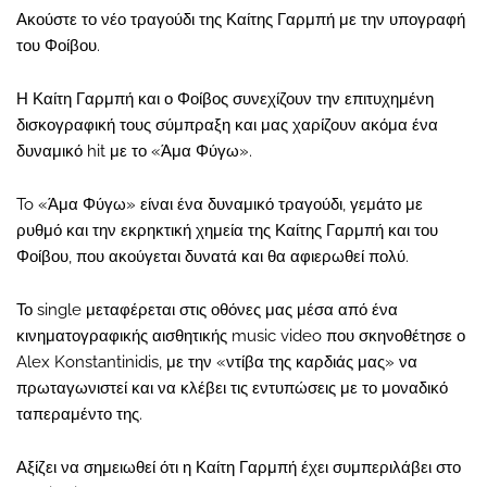
Ακούστε το νέο τραγούδι της Καίτης Γαρμπή με την υπογραφή
του Φοίβου.
Η Καίτη Γαρμπή και ο Φοίβος συνεχίζουν την επιτυχημένη
δισκογραφική τους σύμπραξη και μας χαρίζουν ακόμα ένα
δυναμικό hit με το «Άμα Φύγω».
To «Άμα Φύγω» είναι ένα δυναμικό τραγούδι, γεμάτο με
ρυθμό και την εκρηκτική χημεία της Καίτης Γαρμπή και του
Φοίβου, που ακούγεται δυνατά και θα αφιερωθεί πολύ.
Το single μεταφέρεται στις οθόνες μας μέσα από ένα
κινηματογραφικής αισθητικής music video που σκηνοθέτησε ο
Alex Konstantinidis, με την «ντίβα της καρδιάς μας» να
πρωταγωνιστεί και να κλέβει τις εντυπώσεις με το μοναδικό
ταπεραμέντο της.
Αξίζει να σημειωθεί ότι η Καίτη Γαρμπή έχει συμπεριλάβει στο