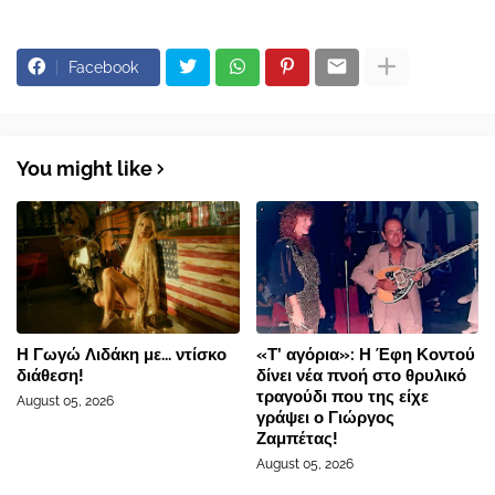
Facebook
You might like
Η Γωγώ Λιδάκη με... ντίσκο
«Τ’ αγόρια»: Η Έφη Κοντού
διάθεση!
δίνει νέα πνοή στο θρυλικό
τραγούδι που της είχε
August 05, 2026
γράψει ο Γιώργος
Ζαμπέτας!
August 05, 2026