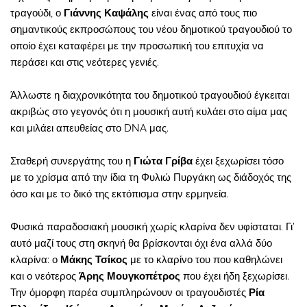
τραγούδι, ο
Γιάννης Καψάλης
είναι ένας από τους πιο
σημαντικούς εκπροσώπους του νέου δημοτικού τραγουδιού το
οποίο έχει καταφέρει με την προσωπική του επιτυχία να
περάσει και στις νεότερες γενιές.
Άλλωστε η διαχρονικότητα του δημοτικού τραγουδιού έγκειται
ακριβώς στο γεγονός ότι η μουσική αυτή κυλάει στο αίμα μας
και μιλάει απευθείας στο DNA μας.
Σταθερή συνεργάτης του η
Γιώτα Γρίβα
έχει ξεχωρίσει τόσο
με το χρίσμα από την ίδια τη Φυλιώ Πυργάκη ως διάδοχός της
όσο και με τo δικό της εκτόπισμα στην ερμηνεία.
Φυσικά παραδοσιακή μουσική χωρίς κλαρίνα δεν υφίσταται. Γι’
αυτό μαζί τους στη σκηνή θα βρίσκονται όχι ένα αλλά δύο
κλαρίνα: ο
Μάκης Τσίκος
με το κλαρίνο του που καθηλώνει
και ο νεότερος
Άρης Μουγκοπέτρος
που έχει ήδη ξεχωρίσει.
Την όμορφη παρέα συμπληρώνουν οι τραγουδιστές
Ρία