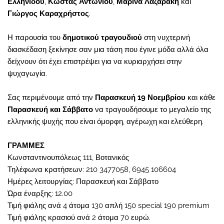
Ελληνίδου
,
Κώστας Αντωνίου
,
Μαρίνα Λαζαράκη
και
Γιώργος Καραχρήστος
.
Η παρουσία του
δημοτικού τραγουδιού
στη νυχτερινή
διασκέδαση ξεκίνησε σαν μια τάση που έγινε μόδα αλλά όλα
δείχνουν ότι έχει επιστρέψει για να κυριαρχήσει στην
ψυχαγωγία.
Σας περιμένουμε από την
Παρασκευή 19 Νοεμβρίου
και κάθε
Παρασκευή και Σάββατο
να τραγουδήσουμε το μεγαλείο της
ελληνικής ψυχής που είναι όμορφη, αγέρωχη και ελεύθερη.
ΓΡΑΜΜΕΣ
Κωνσταντινουπόλεως 111, Βοτανικός
Τηλέφωνα κρατήσεων: 210 3477058, 6945 106604
Ημέρες λειτουργίας: Παρασκευή και Σάββατο
Ώρα έναρξης: 12.00
Τιμή φιάλης ανά 4 άτομα 130 απλή 150 special 190 premium
Τιμή φιάλης κρασιού ανά 2 άτομα 70 ευρώ.