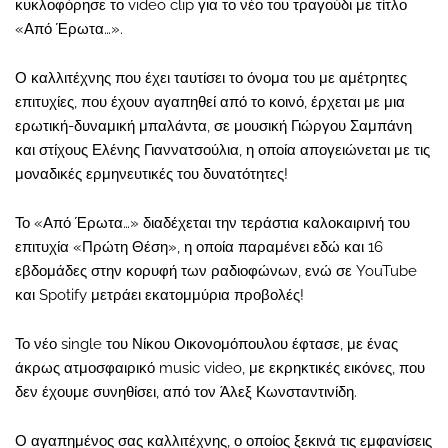
κυκλοφόρησε το video clip για το νέο του τραγούδι με τίτλο
«Από Έρωτα…».
Ο καλλιτέχνης που έχει ταυτίσει το όνομα του με αμέτρητες
επιτυχίες, που έχουν αγαπηθεί από το κοινό, έρχεται με μια
ερωτική-δυναμική μπαλάντα, σε μουσική Γιώργου Σαμπάνη
και στίχους Ελένης Γιαννατσούλια, η οποία απογειώνεται με τις
μοναδικές ερμηνευτικές του δυνατότητες!
Το «Από Έρωτα…» διαδέχεται την τεράστια καλοκαιρινή του
επιτυχία «Πρώτη Θέση», η οποία παραμένει εδώ και 16
εβδομάδες στην κορυφή των ραδιοφώνων, ενώ σε YouTube
και Spotify μετράει εκατομμύρια προβολές!
Το νέο single του Νίκου Οικονομόπουλου έφτασε, με ένας
άκρως ατμοσφαιρικό music video, με εκρηκτικές εικόνες, που
δεν έχουμε συνηθίσει, από τον Άλεξ Κωνσταντινίδη.
Ο αγαπημένος σας καλλιτέχνης, ο οποίος ξεκινά τις εμφανίσεις