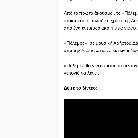
Από το πρώτο άκουσμα , το «Πόλεμο
ατάκα και τη μοναδική χροιά της Λί
από ένα εντυπωσιακό music video π
«Πόλεμος» σε μουσική Χρήστου Δάν
από την Aspect4music και είναι δια
«Πόλεμος θα γίνει απόψε τα σεντόν
γειτονιά να λένε…»
Δείτε το βίντεο: