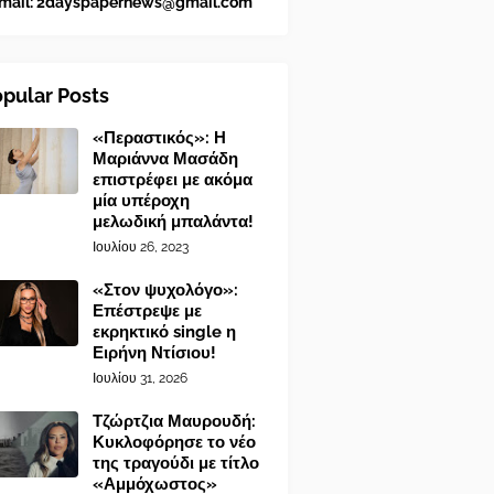
mail:
2dayspapernews@gmail.com
pular Posts
«Περαστικός»: Η
Μαριάννα Μασάδη
επιστρέφει με ακόμα
μία υπέροχη
μελωδική μπαλάντα!
Ιουλίου 26, 2023
«Στον ψυχολόγο»:
Επέστρεψε με
εκρηκτικό single η
Ειρήνη Ντίσιου!
Ιουλίου 31, 2026
Τζώρτζια Μαυρουδή:
Κυκλοφόρησε το νέο
της τραγούδι με τίτλο
«Αμμόχωστος»