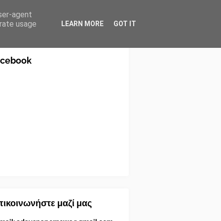
user-agent
erate usage
LEARN MORE
GOT IT
acebook
ικοινωνήστε μαζί μας